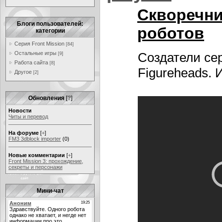
Скворечни
Блоги пользователей:
роботов
категории
Серия Front Mission
[84]
Остальные игры
Создатели се
[9]
Работа сайта
[8]
Figureheads. 
Другое
[2]
Обновления
[
?
]
Новости
Читы и перевод
На форуме
[
+
]
FM3 3dblock importer
(0)
Новые комментарии
[
+
]
Front Mission 3: прохождение,
секреты и персонажи
Мини-чат