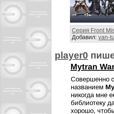
Серия Front Mi
Добавил:
van-t
player0
пише
Mytran War
Совершенно с
названием
My
никогда мне е
библиотеку д
хорошо, чтобы