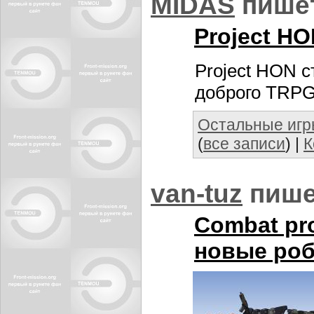
MIDАS
пише
Project H
Project HON с
доброго TRP
Остальные иг
(
все записи
) |
К
van-tuz
пише
Combat pr
новые роб