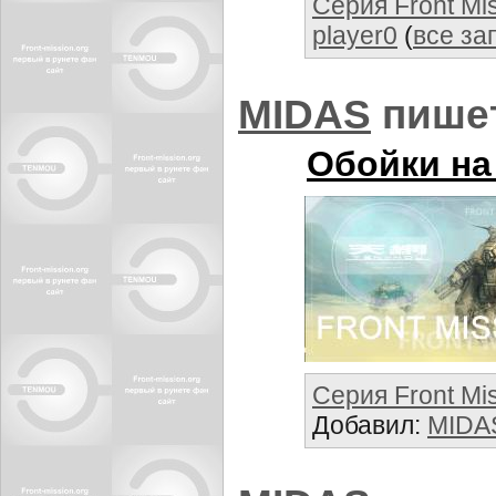
Серия Front Mi
player0
(
все за
MIDАS
пише
Обойки на
Серия Front Mi
Добавил:
MIDА