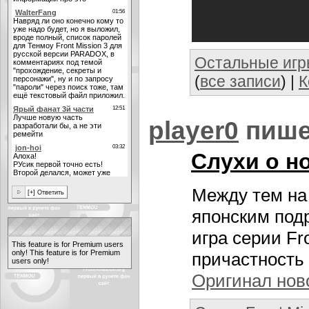
Остальные иг
(
все записи
) |
К
player0
пише
Слухи о н
Между тем на
японским под
игра серии Fr
This feature is for Premium users
only!
This feature is for Premium
причастность 
users only!
Оригинал нов