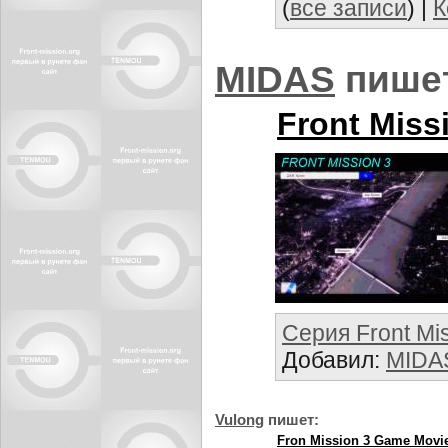
(
все записи
) |
К
MIDАS
пише
Front Miss
Серия Front Mi
Добавил:
MIDА
Vulong
пишет:
Fron Mission 3 Game Movi