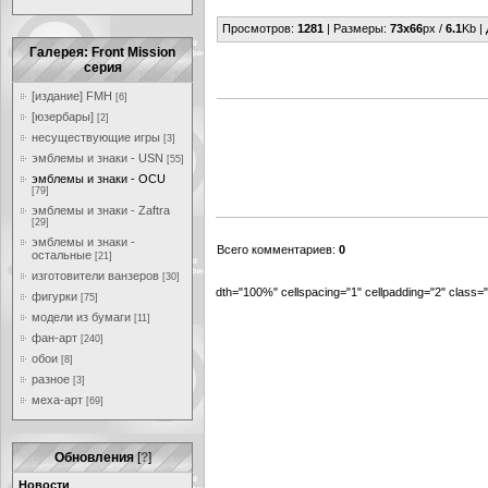
Просмотров
:
1281
|
Размеры
:
73x66
px /
6.1
Kb |
Галерея: Front Mission
серия
[издание] FMH
[6]
[юзербары]
[2]
несуществующие игры
[3]
эмблемы и знаки - USN
[55]
эмблемы и знаки - OCU
[79]
эмблемы и знаки - Zaftra
[29]
эмблемы и знаки -
Всего комментариев
:
0
остальные
[21]
изготовители ванзеров
[30]
dth="100%" cellspacing="1" cellpadding="2" class
фигурки
[75]
модели из бумаги
[11]
фан-арт
[240]
обои
[8]
разное
[3]
меха-арт
[69]
Обновления
[
?
]
Новости