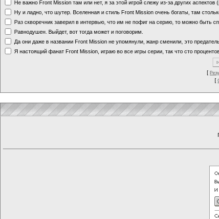
Не важно Front Mission там или нет, я за этой игрой слежу из-за других аспектов
Ну и ладно, что шутер. Вселенная и стиль Front Mission очень богаты, там стольк
Раз скворечник заверил в интервью, что им не пофиг на серию, то можно быть с
Равнодушен. Выйдет, вот тогда может и поговорим.
Да они даже в названии Front Mission не упомянули, жанр сменили, это предате
Я настоящий фанат Front Mission, играю во все игры серии, так что сто процентов
[
Рез
[