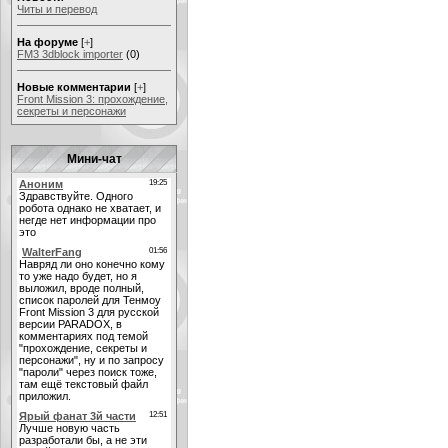
Читы и перевод
На форуме
[
+
]
FM3 3dblock importer
(0)
Новые комментарии
[
+
]
Front Mission 3: прохождение,
секреты и персонажи
Мини-чат