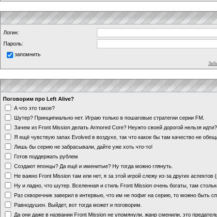
Логин:
Пароль:
запомнить
Заб
Поговорим про Left Alive?
А что это такое?
Шутер? Принципиально нет. Играю только в пошаговые стратегии серии FM.
Зачем из Front Mission делать Armored Core? Неужто своей дорогой нельзя идт
Я ещё чувствую запах Evolved в воздухе, так что какое бы там качество не обе
Лишь бы серию не забрасывали, дайте уже хоть что-то!
Готов поддержать рублем
Создают японцы? Да ещё и именитые? Ну тогда можно глянуть.
Не важно Front Mission там или нет, я за этой игрой слежу из-за других аспектов
Ну и ладно, что шутер. Вселенная и стиль Front Mission очень богаты, там стольк
Раз скворечник заверил в интервью, что им не пофиг на серию, то можно быть с
Равнодушен. Выйдет, вот тогда может и поговорим.
Да они даже в названии Front Mission не упомянули, жанр сменили, это предате