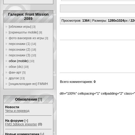
Галерея: Front Mission
2089
Просмотров
:
1364
|
Размеры
:
1280x1024
px /
22
[обложки игры]
[3]
[скриншоты mobile]
[9]
фото ванзеров из игры
[3]
персонажи (1)
[14]
персонажи (2)
[18]
персонажи (3)
[10]
обои (mobile)
[10]
обои (ds)
[19]
фан-арт
[5]
другое
[13]
Всего комментариев
:
0
[энциклопедия-яп] FMWH
dth="100%" cellspacing="1" cellpadding="2" class
Обновления
[
?
]
Новости
Читы и перевод
На форуме
[
+
]
FM3 3dblock importer
(0)
Новые комментарии
[
+
]