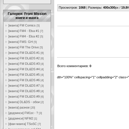
Просмотров
:
1068
|
Размеры
:
400x300
px /
19.8
K
Галерея: Front Mission
книги и манга
[манга] FM Comics
[5]
[манга] FM4 - Elsa #1
[7]
[манга] FM4 - Elsa #2
[5]
[манга] FMS: GH
[5]
[манга] FM The Drive
[5]
[манга] FM DL&DS #1
[8]
[манга] FM DL&DS #2
[6]
[манга] FM DL&DS #3
[4]
Всего комментариев
:
0
[манга] FM DL&DS #4
[4]
[манга] FM DL&DS #5
[4]
dth="100%" cellspacing="1" cellpadding="2" class
[манга] FM DL&DS #6
[4]
[манга] FM DL&DS #7
[3]
[манга] FM DL&DS #8
[4]
[манга] FM DL&DS #9
[6]
[манга] DL&DS - обои
[2]
[манга] разное
[20]
[додзинси] FM1st - ?
[3]
[додзинси] NFM2
[1]
[фан-манга] TSoSC
[7]