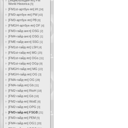
[энциклопедия-яп] FM
World Historica
[5]
[FM1st-артбук-яп] iH
[24]
[FM3-артбук-яп] PW
[43]
[FM3-артбук-яп] PB
[6]
[FMGH-артбук-яп] OF
[4]
[FM3-гайд-англ] OSG
[2]
[FM4-гайд-англ] OSG
[1]
[FME-гайд-англ] SSG
[1]
[FM1st-гайд-яп] LSH
[4]
[FM1st-гайд-яп] MG
[25]
[FM1st-гайд-яп] OGs
[11]
[FM1st-гайд-яп] OGp
[9]
[FMGH-гайд-яп] MG
[22]
[FMGH-гайд-яп] OG
[3]
[FMA-гайд-яп] OG
[28]
[FMA-гайд-яп] Gb
[11]
[FM2-гайд-яп] RtoH
[18]
[FM2-гайд-яп] Gb
[16]
[FM2-гайд-яп] WotE
[6]
[FM2-гайд-яп] OPG
[3]
[FM3-гайд-яп] FSGB
[21]
[FM3-гайд-яп] PEM
[5]
[FM4-гайд-яп] OG1
[20]