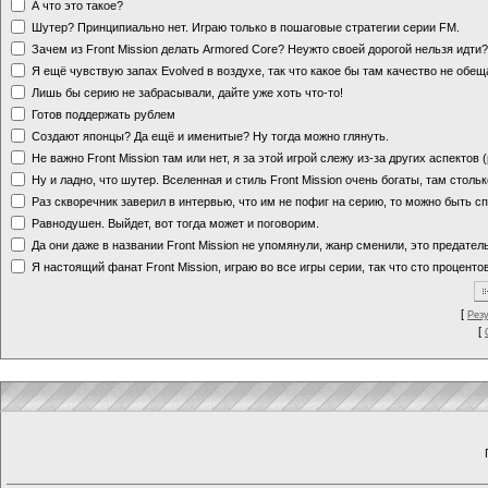
А что это такое?
Шутер? Принципиально нет. Играю только в пошаговые стратегии серии FM.
Зачем из Front Mission делать Armored Core? Неужто своей дорогой нельзя идт
Я ещё чувствую запах Evolved в воздухе, так что какое бы там качество не обе
Лишь бы серию не забрасывали, дайте уже хоть что-то!
Готов поддержать рублем
Создают японцы? Да ещё и именитые? Ну тогда можно глянуть.
Не важно Front Mission там или нет, я за этой игрой слежу из-за других аспектов
Ну и ладно, что шутер. Вселенная и стиль Front Mission очень богаты, там стольк
Раз скворечник заверил в интервью, что им не пофиг на серию, то можно быть с
Равнодушен. Выйдет, вот тогда может и поговорим.
Да они даже в названии Front Mission не упомянули, жанр сменили, это предате
Я настоящий фанат Front Mission, играю во все игры серии, так что сто процентов
[
Рез
[