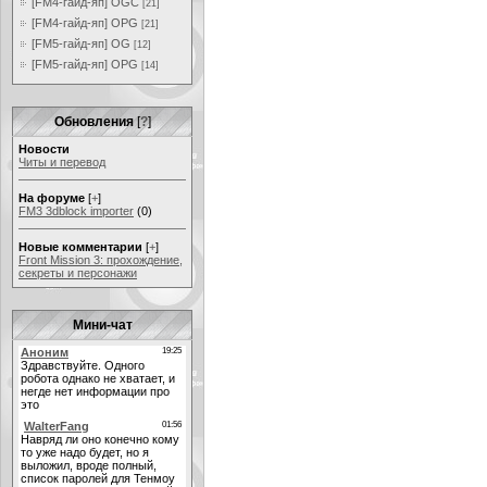
[FM4-гайд-яп] OGC
[21]
[FM4-гайд-яп] OPG
[21]
[FM5-гайд-яп] OG
[12]
[FM5-гайд-яп] OPG
[14]
Обновления
[
?
]
Новости
Читы и перевод
На форуме
[
+
]
FM3 3dblock importer
(0)
Новые комментарии
[
+
]
Front Mission 3: прохождение,
секреты и персонажи
Мини-чат