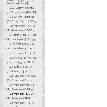
[энциклопедия-яп] FM
World Historica
[5]
[FM1st-артбук-яп] iH
[24]
[FM3-артбук-яп] PW
[43]
[FM3-артбук-яп] PB
[6]
[FMGH-артбук-яп] OF
[4]
[FM3-гайд-англ] OSG
[2]
[FM4-гайд-англ] OSG
[1]
[FME-гайд-англ] SSG
[1]
[FM1st-гайд-яп] LSH
[4]
[FM1st-гайд-яп] MG
[25]
[FM1st-гайд-яп] OGs
[11]
[FM1st-гайд-яп] OGp
[9]
[FMGH-гайд-яп] MG
[22]
[FMGH-гайд-яп] OG
[3]
[FMA-гайд-яп] OG
[28]
[FMA-гайд-яп] Gb
[11]
[FM2-гайд-яп] RtoH
[18]
[FM2-гайд-яп] Gb
[16]
[FM2-гайд-яп] WotE
[6]
[FM2-гайд-яп] OPG
[3]
[FM3-гайд-яп] FSGB
[21]
[FM3-гайд-яп] PEM
[5]
[FM4-гайд-яп] OG1
[20]