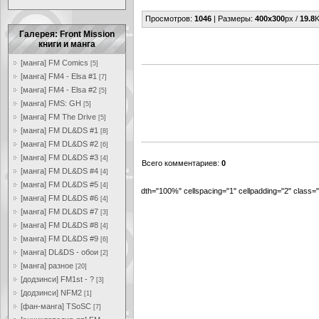
Просмотров
:
1046
|
Размеры
:
400x300
px /
19.8
K
Галерея: Front Mission
книги и манга
[манга] FM Comics
[5]
[манга] FM4 - Elsa #1
[7]
[манга] FM4 - Elsa #2
[5]
[манга] FMS: GH
[5]
[манга] FM The Drive
[5]
[манга] FM DL&DS #1
[8]
[манга] FM DL&DS #2
[6]
[манга] FM DL&DS #3
[4]
Всего комментариев
:
0
[манга] FM DL&DS #4
[4]
[манга] FM DL&DS #5
[4]
dth="100%" cellspacing="1" cellpadding="2" class
[манга] FM DL&DS #6
[4]
[манга] FM DL&DS #7
[3]
[манга] FM DL&DS #8
[4]
[манга] FM DL&DS #9
[6]
[манга] DL&DS - обои
[2]
[манга] разное
[20]
[додзинси] FM1st - ?
[3]
[додзинси] NFM2
[1]
[фан-манга] TSoSC
[7]