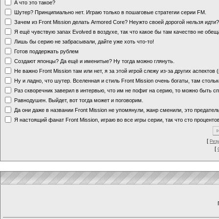
А что это такое?
Шутер? Принципиально нет. Играю только в пошаговые стратегии серии FM.
Зачем из Front Mission делать Armored Core? Неужто своей дорогой нельзя идт
Я ещё чувствую запах Evolved в воздухе, так что какое бы там качество не обе
Лишь бы серию не забрасывали, дайте уже хоть что-то!
Готов поддержать рублем
Создают японцы? Да ещё и именитые? Ну тогда можно глянуть.
Не важно Front Mission там или нет, я за этой игрой слежу из-за других аспектов
Ну и ладно, что шутер. Вселенная и стиль Front Mission очень богаты, там стольк
Раз скворечник заверил в интервью, что им не пофиг на серию, то можно быть с
Равнодушен. Выйдет, вот тогда может и поговорим.
Да они даже в названии Front Mission не упомянули, жанр сменили, это предате
Я настоящий фанат Front Mission, играю во все игры серии, так что сто процентов
[
Рез
[