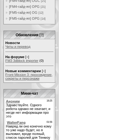
[FM4-гайд-яп] OGC
[21]
[FM4-гайд-яп] OPG
[21]
[FM5-гайд-яп] OG
[12]
[FM5-гайд-яп] OPG
[14]
Обновления
[
?
]
Новости
Читы и перевод
На форуме
[
+
]
FM3 3dblock importer
(0)
Новые комментарии
[
+
]
Front Mission 3: прохождение,
секреты и персонажи
Мини-чат