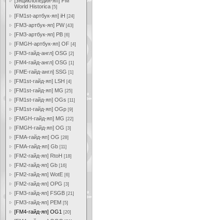
[энциклопедия-яп] FM
World Historica
[5]
[FM1st-артбук-яп] iH
[24]
[FM3-артбук-яп] PW
[43]
[FM3-артбук-яп] PB
[6]
[FMGH-артбук-яп] OF
[4]
[FM3-гайд-англ] OSG
[2]
[FM4-гайд-англ] OSG
[1]
[FME-гайд-англ] SSG
[1]
[FM1st-гайд-яп] LSH
[4]
[FM1st-гайд-яп] MG
[25]
[FM1st-гайд-яп] OGs
[11]
[FM1st-гайд-яп] OGp
[9]
[FMGH-гайд-яп] MG
[22]
[FMGH-гайд-яп] OG
[3]
[FMA-гайд-яп] OG
[28]
[FMA-гайд-яп] Gb
[11]
[FM2-гайд-яп] RtoH
[18]
[FM2-гайд-яп] Gb
[16]
[FM2-гайд-яп] WotE
[6]
[FM2-гайд-яп] OPG
[3]
[FM3-гайд-яп] FSGB
[21]
[FM3-гайд-яп] PEM
[5]
[FM4-гайд-яп] OG1
[20]