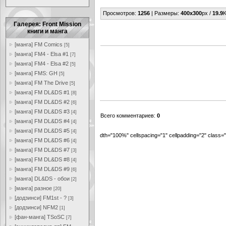
Просмотров
:
1256
|
Размеры
:
400x300
px /
19.9
K
Галерея: Front Mission
книги и манга
[манга] FM Comics
[5]
[манга] FM4 - Elsa #1
[7]
[манга] FM4 - Elsa #2
[5]
[манга] FMS: GH
[5]
[манга] FM The Drive
[5]
[манга] FM DL&DS #1
[8]
[манга] FM DL&DS #2
[6]
[манга] FM DL&DS #3
[4]
Всего комментариев
:
0
[манга] FM DL&DS #4
[4]
[манга] FM DL&DS #5
[4]
dth="100%" cellspacing="1" cellpadding="2" class
[манга] FM DL&DS #6
[4]
[манга] FM DL&DS #7
[3]
[манга] FM DL&DS #8
[4]
[манга] FM DL&DS #9
[6]
[манга] DL&DS - обои
[2]
[манга] разное
[20]
[додзинси] FM1st - ?
[3]
[додзинси] NFM2
[1]
[фан-манга] TSoSC
[7]