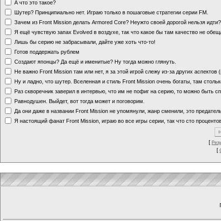
А что это такое?
Шутер? Принципиально нет. Играю только в пошаговые стратегии серии FM.
Зачем из Front Mission делать Armored Core? Неужто своей дорогой нельзя идт
Я ещё чувствую запах Evolved в воздухе, так что какое бы там качество не обе
Лишь бы серию не забрасывали, дайте уже хоть что-то!
Готов поддержать рублем
Создают японцы? Да ещё и именитые? Ну тогда можно глянуть.
Не важно Front Mission там или нет, я за этой игрой слежу из-за других аспектов
Ну и ладно, что шутер. Вселенная и стиль Front Mission очень богаты, там стольк
Раз скворечник заверил в интервью, что им не пофиг на серию, то можно быть с
Равнодушен. Выйдет, вот тогда может и поговорим.
Да они даже в названии Front Mission не упомянули, жанр сменили, это предате
Я настоящий фанат Front Mission, играю во все игры серии, так что сто процентов
[
Рез
[