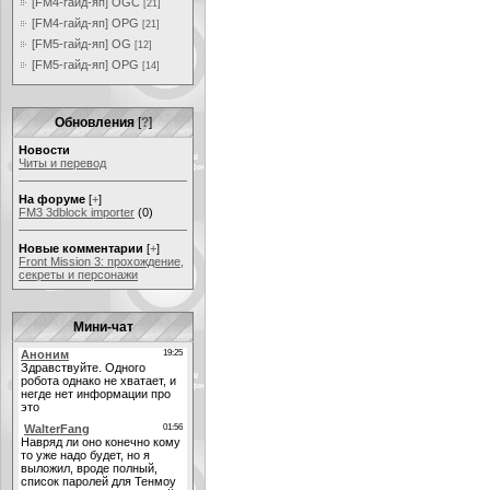
[FM4-гайд-яп] OGC
[21]
[FM4-гайд-яп] OPG
[21]
[FM5-гайд-яп] OG
[12]
[FM5-гайд-яп] OPG
[14]
Обновления
[
?
]
Новости
Читы и перевод
На форуме
[
+
]
FM3 3dblock importer
(0)
Новые комментарии
[
+
]
Front Mission 3: прохождение,
секреты и персонажи
Мини-чат