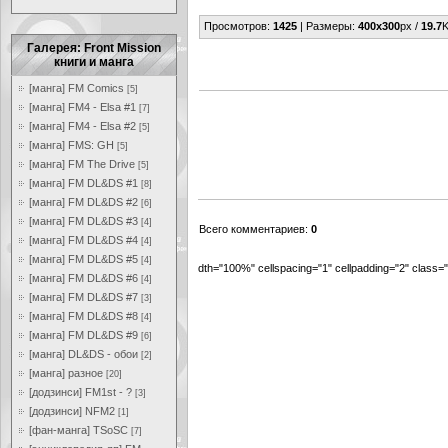
Просмотров
:
1425
|
Размеры
:
400x300
px /
19.7
K
Галерея: Front Mission
книги и манга
[манга] FM Comics
[5]
[манга] FM4 - Elsa #1
[7]
[манга] FM4 - Elsa #2
[5]
[манга] FMS: GH
[5]
[манга] FM The Drive
[5]
[манга] FM DL&DS #1
[8]
[манга] FM DL&DS #2
[6]
[манга] FM DL&DS #3
[4]
Всего комментариев
:
0
[манга] FM DL&DS #4
[4]
[манга] FM DL&DS #5
[4]
dth="100%" cellspacing="1" cellpadding="2" class
[манга] FM DL&DS #6
[4]
[манга] FM DL&DS #7
[3]
[манга] FM DL&DS #8
[4]
[манга] FM DL&DS #9
[6]
[манга] DL&DS - обои
[2]
[манга] разное
[20]
[додзинси] FM1st - ?
[3]
[додзинси] NFM2
[1]
[фан-манга] TSoSC
[7]