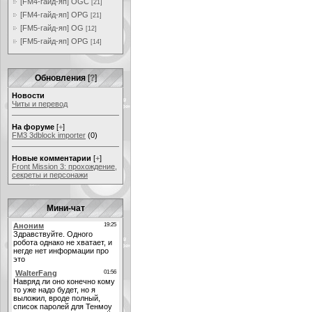
[FM4-гайд-яп] OGC
[21]
[FM4-гайд-яп] OPG
[21]
[FM5-гайд-яп] OG
[12]
[FM5-гайд-яп] OPG
[14]
Обновления
[
?
]
Новости
Читы и перевод
На форуме
[
+
]
FM3 3dblock importer
(0)
Новые комментарии
[
+
]
Front Mission 3: прохождение,
секреты и персонажи
Мини-чат