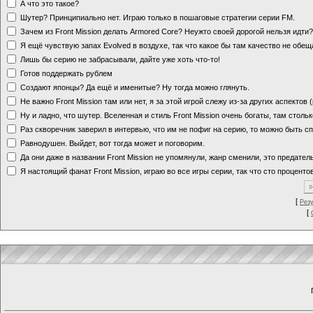
А что это такое?
Шутер? Принципиально нет. Играю только в пошаговые стратегии серии FM.
Зачем из Front Mission делать Armored Core? Неужто своей дорогой нельзя идт
Я ещё чувствую запах Evolved в воздухе, так что какое бы там качество не обе
Лишь бы серию не забрасывали, дайте уже хоть что-то!
Готов поддержать рублем
Создают японцы? Да ещё и именитые? Ну тогда можно глянуть.
Не важно Front Mission там или нет, я за этой игрой слежу из-за других аспектов
Ну и ладно, что шутер. Вселенная и стиль Front Mission очень богаты, там стольк
Раз скворечник заверил в интервью, что им не пофиг на серию, то можно быть с
Равнодушен. Выйдет, вот тогда может и поговорим.
Да они даже в названии Front Mission не упомянули, жанр сменили, это предате
Я настоящий фанат Front Mission, играю во все игры серии, так что сто процентов
[
Рез
[