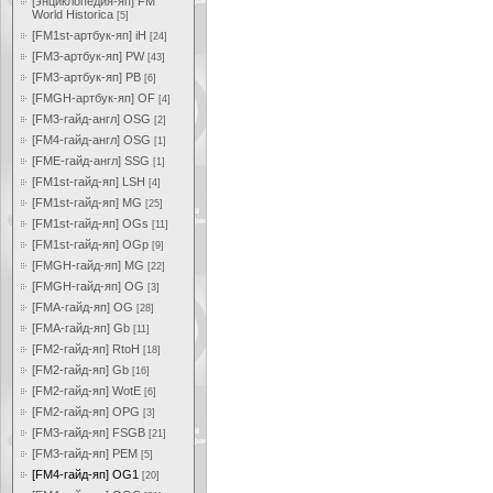
[энциклопедия-яп] FM
World Historica
[5]
[FM1st-артбук-яп] iH
[24]
[FM3-артбук-яп] PW
[43]
[FM3-артбук-яп] PB
[6]
[FMGH-артбук-яп] OF
[4]
[FM3-гайд-англ] OSG
[2]
[FM4-гайд-англ] OSG
[1]
[FME-гайд-англ] SSG
[1]
[FM1st-гайд-яп] LSH
[4]
[FM1st-гайд-яп] MG
[25]
[FM1st-гайд-яп] OGs
[11]
[FM1st-гайд-яп] OGp
[9]
[FMGH-гайд-яп] MG
[22]
[FMGH-гайд-яп] OG
[3]
[FMA-гайд-яп] OG
[28]
[FMA-гайд-яп] Gb
[11]
[FM2-гайд-яп] RtoH
[18]
[FM2-гайд-яп] Gb
[16]
[FM2-гайд-яп] WotE
[6]
[FM2-гайд-яп] OPG
[3]
[FM3-гайд-яп] FSGB
[21]
[FM3-гайд-яп] PEM
[5]
[FM4-гайд-яп] OG1
[20]