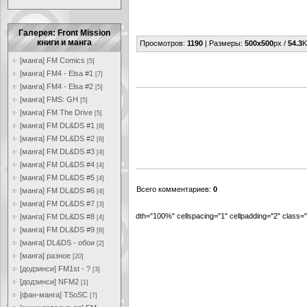
Галерея: Front Mission
книги и манга
Просмотров
:
1190
|
Размеры
:
500x500
px /
54.3
K
[манга] FM Comics
[5]
[манга] FM4 - Elsa #1
[7]
[манга] FM4 - Elsa #2
[5]
[манга] FMS: GH
[5]
[манга] FM The Drive
[5]
[манга] FM DL&DS #1
[8]
[манга] FM DL&DS #2
[6]
[манга] FM DL&DS #3
[4]
[манга] FM DL&DS #4
[4]
[манга] FM DL&DS #5
[4]
Всего комментариев
:
0
[манга] FM DL&DS #6
[4]
[манга] FM DL&DS #7
[3]
dth="100%" cellspacing="1" cellpadding="2" class
[манга] FM DL&DS #8
[4]
[манга] FM DL&DS #9
[6]
[манга] DL&DS - обои
[2]
[манга] разное
[20]
[додзинси] FM1st - ?
[3]
[додзинси] NFM2
[1]
[фан-манга] TSoSC
[7]