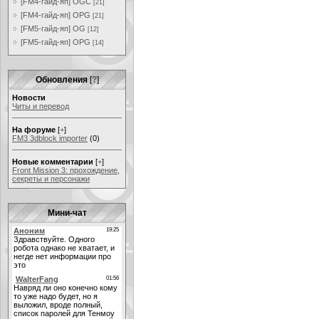
[FM4-гайд-яп] OGC
[21]
[FM4-гайд-яп] OPG
[21]
[FM5-гайд-яп] OG
[12]
[FM5-гайд-яп] OPG
[14]
Обновления
[
?
]
Новости
Читы и перевод
На форуме
[
+
]
FM3 3dblock importer
(0)
Новые комментарии
[
+
]
Front Mission 3: прохождение,
секреты и персонажи
Мини-чат