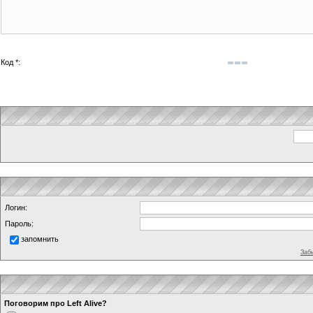
Код *:
Логин:
Пароль:
запомнить
Заб
Поговорим про Left Alive?