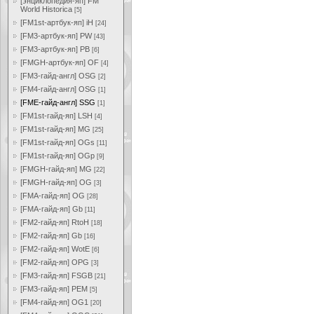
[энциклопедия-яп] FM
World Historica
[5]
[FM1st-артбук-яп] iH
[24]
[FM3-артбук-яп] PW
[43]
[FM3-артбук-яп] PB
[6]
[FMGH-артбук-яп] OF
[4]
[FM3-гайд-англ] OSG
[2]
[FM4-гайд-англ] OSG
[1]
[FME-гайд-англ] SSG
[1]
[FM1st-гайд-яп] LSH
[4]
[FM1st-гайд-яп] MG
[25]
[FM1st-гайд-яп] OGs
[11]
[FM1st-гайд-яп] OGp
[9]
[FMGH-гайд-яп] MG
[22]
[FMGH-гайд-яп] OG
[3]
[FMA-гайд-яп] OG
[28]
[FMA-гайд-яп] Gb
[11]
[FM2-гайд-яп] RtoH
[18]
[FM2-гайд-яп] Gb
[16]
[FM2-гайд-яп] WotE
[6]
[FM2-гайд-яп] OPG
[3]
[FM3-гайд-яп] FSGB
[21]
[FM3-гайд-яп] PEM
[5]
[FM4-гайд-яп] OG1
[20]