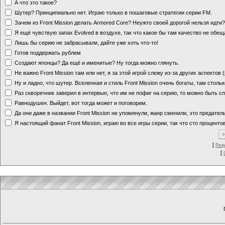
А что это такое?
Шутер? Принципиально нет. Играю только в пошаговые стратегии серии FM.
Зачем из Front Mission делать Armored Core? Неужто своей дорогой нельзя идт
Я ещё чувствую запах Evolved в воздухе, так что какое бы там качество не обе
Лишь бы серию не забрасывали, дайте уже хоть что-то!
Готов поддержать рублем
Создают японцы? Да ещё и именитые? Ну тогда можно глянуть.
Не важно Front Mission там или нет, я за этой игрой слежу из-за других аспектов
Ну и ладно, что шутер. Вселенная и стиль Front Mission очень богаты, там стольк
Раз скворечник заверил в интервью, что им не пофиг на серию, то можно быть с
Равнодушен. Выйдет, вот тогда может и поговорим.
Да они даже в названии Front Mission не упомянули, жанр сменили, это предате
Я настоящий фанат Front Mission, играю во все игры серии, так что сто процентов
[
Рез
[