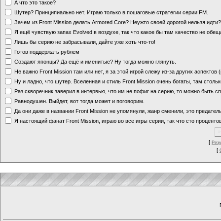
А что это такое?
Шутер? Принципиально нет. Играю только в пошаговые стратегии серии FM.
Зачем из Front Mission делать Armored Core? Неужто своей дорогой нельзя идт
Я ещё чувствую запах Evolved в воздухе, так что какое бы там качество не обе
Лишь бы серию не забрасывали, дайте уже хоть что-то!
Готов поддержать рублем
Создают японцы? Да ещё и именитые? Ну тогда можно глянуть.
Не важно Front Mission там или нет, я за этой игрой слежу из-за других аспектов
Ну и ладно, что шутер. Вселенная и стиль Front Mission очень богаты, там стольк
Раз скворечник заверил в интервью, что им не пофиг на серию, то можно быть с
Равнодушен. Выйдет, вот тогда может и поговорим.
Да они даже в названии Front Mission не упомянули, жанр сменили, это предате
Я настоящий фанат Front Mission, играю во все игры серии, так что сто процентов
[
Рез
[