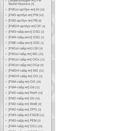
[энциклопедия-яп] FM
World Historica
[5]
[FM1st-артбук-яп] iH
[24]
[FM3-артбук-яп] PW
[43]
[FM3-артбук-яп] PB
[6]
[FMGH-артбук-яп] OF
[4]
[FM3-гайд-англ] OSG
[2]
[FM4-гайд-англ] OSG
[1]
[FME-гайд-англ] SSG
[1]
[FM1st-гайд-яп] LSH
[4]
[FM1st-гайд-яп] MG
[25]
[FM1st-гайд-яп] OGs
[11]
[FM1st-гайд-яп] OGp
[9]
[FMGH-гайд-яп] MG
[22]
[FMGH-гайд-яп] OG
[3]
[FMA-гайд-яп] OG
[28]
[FMA-гайд-яп] Gb
[11]
[FM2-гайд-яп] RtoH
[18]
[FM2-гайд-яп] Gb
[16]
[FM2-гайд-яп] WotE
[6]
[FM2-гайд-яп] OPG
[3]
[FM3-гайд-яп] FSGB
[21]
[FM3-гайд-яп] PEM
[5]
[FM4-гайд-яп] OG1
[20]