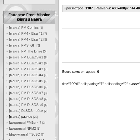
Просмотров
:
1307
|
Размеры
:
400x400
px /
44.4
K
Галерея: Front Mission
книги и манга
[манга] FM Comics
[5]
[манга] FM4 - Elsa #1
[7]
[манга] FM4 - Elsa #2
[5]
[манга] FMS: GH
[5]
[манга] FM The Drive
[5]
[манга] FM DL&DS #1
[8]
[манга] FM DL&DS #2
[6]
[манга] FM DL&DS #3
[4]
Всего комментариев
:
0
[манга] FM DL&DS #4
[4]
[манга] FM DL&DS #5
[4]
dth="100%" cellspacing="1" cellpadding="2" class
[манга] FM DL&DS #6
[4]
[манга] FM DL&DS #7
[3]
[манга] FM DL&DS #8
[4]
[манга] FM DL&DS #9
[6]
[манга] DL&DS - обои
[2]
[манга] разное
[20]
[додзинси] FM1st - ?
[3]
[додзинси] NFM2
[1]
[фан-манга] TSoSC
[7]