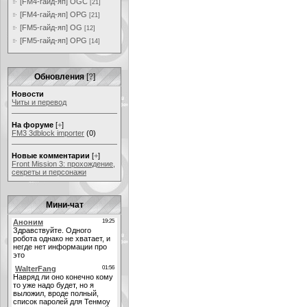
[FM4-гайд-яп] OGC
[21]
[FM4-гайд-яп] OPG
[21]
[FM5-гайд-яп] OG
[12]
[FM5-гайд-яп] OPG
[14]
Обновления
[
?
]
Новости
Читы и перевод
На форуме
[
+
]
FM3 3dblock importer
(0)
Новые комментарии
[
+
]
Front Mission 3: прохождение,
секреты и персонажи
Мини-чат