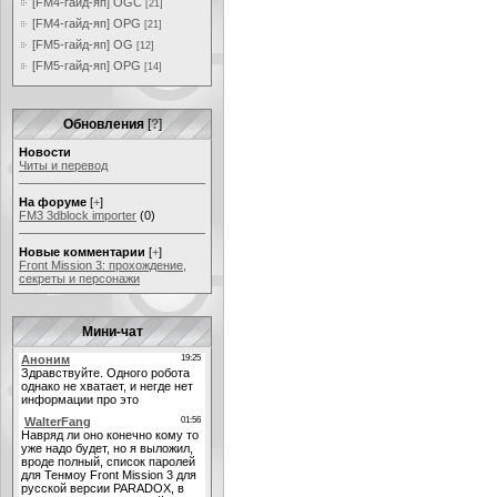
[FM4-гайд-яп] OGC
[21]
[FM4-гайд-яп] OPG
[21]
[FM5-гайд-яп] OG
[12]
[FM5-гайд-яп] OPG
[14]
Обновления
[
?
]
Новости
Читы и перевод
На форуме
[
+
]
FM3 3dblock importer
(0)
Новые комментарии
[
+
]
Front Mission 3: прохождение,
секреты и персонажи
Мини-чат