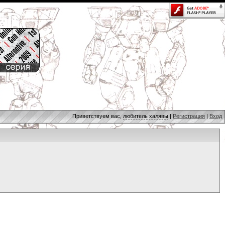
Приветствуем вас,
любитель халявы
|
Регистрация
|
Вход