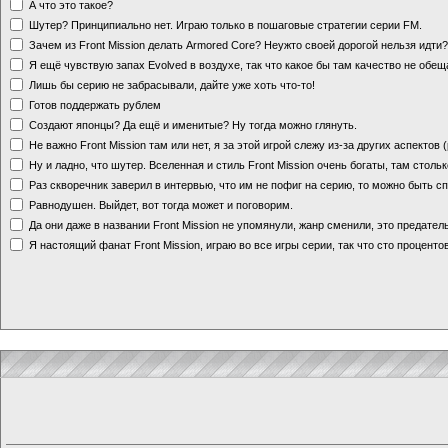
А что это такое?
Шутер? Принципиально нет. Играю только в пошаговые стратегии серии FM.
Зачем из Front Mission делать Armored Core? Неужто своей дорогой нельзя идт
Я ещё чувствую запах Evolved в воздухе, так что какое бы там качество не обе
Лишь бы серию не забрасывали, дайте уже хоть что-то!
Готов поддержать рублем
Создают японцы? Да ещё и именитые? Ну тогда можно глянуть.
Не важно Front Mission там или нет, я за этой игрой слежу из-за других аспектов
Ну и ладно, что шутер. Вселенная и стиль Front Mission очень богаты, там стольк
Раз скворечник заверил в интервью, что им не пофиг на серию, то можно быть с
Равнодушен. Выйдет, вот тогда может и поговорим.
Да они даже в названии Front Mission не упомянули, жанр сменили, это предате
Я настоящий фанат Front Mission, играю во все игры серии, так что сто процентов