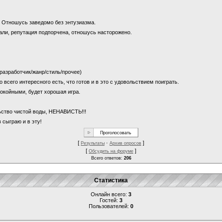
и? Отношусь заведомо без энтузиазма.
щали, репутация подпорчена, отношусь насторожено.
 (разработчик/жанр/стиль/прочее)
о всего интересного есть, что готов и в это с удовольствием поиграть.
покойными, будет хорошая игра.
льство чистой воды, НЕНАВИСТЬ!!!
 сыграю и в эту!
[
·
]
Результаты
Архив опросов
[
]
Обсудить на форуме
Всего ответов:
206
Статистика
Онлайн всего:
3
Гостей:
3
Пользователей:
0