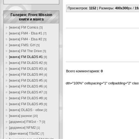
Просмотров
:
1152
|
Размеры
:
400x300
px /
19
Галерея: Front Mission
книги и манга
[манга] FM Comics
[5]
[манга] FM4 - Elsa #1
[7]
[манга] FM4 - Elsa #2
[5]
[манга] FMS: GH
[5]
[манга] FM The Drive
[5]
[манга] FM DL&DS #1
[8]
[манга] FM DL&DS #2
[6]
[манга] FM DL&DS #3
[4]
Всего комментариев
:
0
[манга] FM DL&DS #4
[4]
[манга] FM DL&DS #5
[4]
dth="100%" cellspacing="1" cellpadding="2" cl
[манга] FM DL&DS #6
[4]
[манга] FM DL&DS #7
[3]
[манга] FM DL&DS #8
[4]
[манга] FM DL&DS #9
[6]
[манга] DL&DS - обои
[2]
[манга] разное
[20]
[додзинси] FM1st - ?
[3]
[додзинси] NFM2
[1]
[фан-манга] TSoSC
[7]