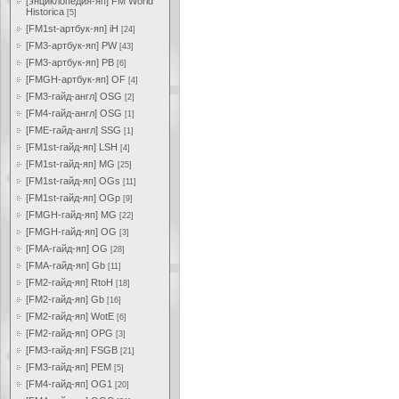
[энциклопедия-яп] FM World
Historica
[5]
[FM1st-артбук-яп] iH
[24]
[FM3-артбук-яп] PW
[43]
[FM3-артбук-яп] PB
[6]
[FMGH-артбук-яп] OF
[4]
[FM3-гайд-англ] OSG
[2]
[FM4-гайд-англ] OSG
[1]
[FME-гайд-англ] SSG
[1]
[FM1st-гайд-яп] LSH
[4]
[FM1st-гайд-яп] MG
[25]
[FM1st-гайд-яп] OGs
[11]
[FM1st-гайд-яп] OGp
[9]
[FMGH-гайд-яп] MG
[22]
[FMGH-гайд-яп] OG
[3]
[FMA-гайд-яп] OG
[28]
[FMA-гайд-яп] Gb
[11]
[FM2-гайд-яп] RtoH
[18]
[FM2-гайд-яп] Gb
[16]
[FM2-гайд-яп] WotE
[6]
[FM2-гайд-яп] OPG
[3]
[FM3-гайд-яп] FSGB
[21]
[FM3-гайд-яп] PEM
[5]
[FM4-гайд-яп] OG1
[20]