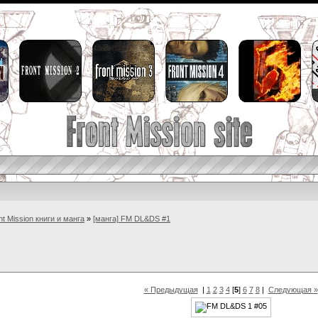
nt Mission книги и манга
»
[манга] FM DL&DS #1
« Предыдущая
|
1
2
3
4
[
5
]
6
7
8
|
Следующая »