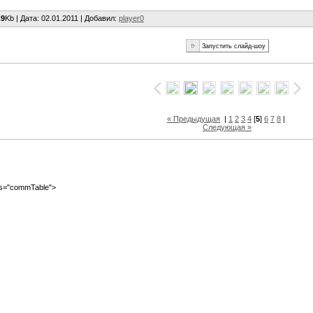
.9
Kb |
Дата
: 02.01.2011 |
Добавил
:
player0
« Предыдущая
|
1
2
3
4
[
5
]
6
7
8
|
Следующая »
ass="commTable">