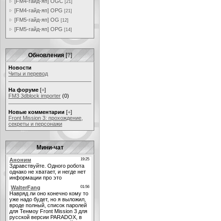
[FM4-гайд-яп] OGC
[21]
[FM4-гайд-яп] OPG
[21]
[FM5-гайд-яп] OG
[12]
[FM5-гайд-яп] OPG
[14]
Обновления
[
?
]
Новости
Читы и перевод
На форуме
[
+
]
FM3 3dblock importer
(0)
Новые комментарии
[
+
]
Front Mission 3: прохождение,
секреты и персонажи
Мини-чат