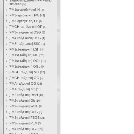
[энциклопедия-яп] FM World
Historica
[5]
[FM1st-артбук-яп] iH
[24]
[FM3-артбук-яп] PW
[43]
[FM3-артбук-яп] PB
[6]
[FMGH-артбук-яп] OF
[4]
[FM3-гайд-англ] OSG
[2]
[FM4-гайд-англ] OSG
[1]
[FME-гайд-англ] SSG
[1]
[FM1st-гайд-яп] LSH
[4]
[FM1st-гайд-яп] MG
[25]
[FM1st-гайд-яп] OGs
[11]
[FM1st-гайд-яп] OGp
[9]
[FMGH-гайд-яп] MG
[22]
[FMGH-гайд-яп] OG
[3]
[FMA-гайд-яп] OG
[28]
[FMA-гайд-яп] Gb
[11]
[FM2-гайд-яп] RtoH
[18]
[FM2-гайд-яп] Gb
[16]
[FM2-гайд-яп] WotE
[6]
[FM2-гайд-яп] OPG
[3]
[FM3-гайд-яп] FSGB
[21]
[FM3-гайд-яп] PEM
[5]
[FM4-гайд-яп] OG1
[20]