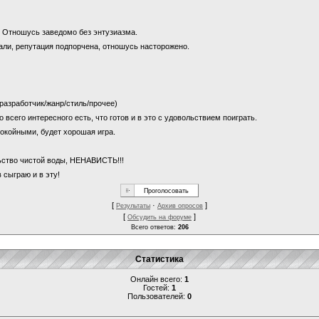
и? Отношусь заведомо без энтузиазма.
щали, репутация подпорчена, отношусь насторожено.
 (разработчик/жанр/стиль/прочее)
о всего интересного есть, что готов и в это с удовольствием поиграть.
покойными, будет хорошая игра.
льство чистой воды, НЕНАВИСТЬ!!!
 сыграю и в эту!
[
·
]
Результаты
Архив опросов
[
]
Обсудить на форуме
Всего ответов:
206
Статистика
Онлайн всего:
1
Гостей:
1
Пользователей:
0