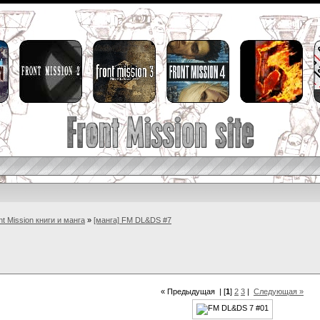
nt Mission книги и манга
»
[манга] FM DL&DS #7
« Предыдущая
| [
1
]
2
3
|
Следующая »