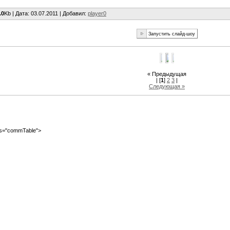
.0
Kb |
Дата
: 03.07.2011 |
Добавил
:
player0
« Предыдущая
| [
1
]
2
3
|
Следующая »
ass="commTable">