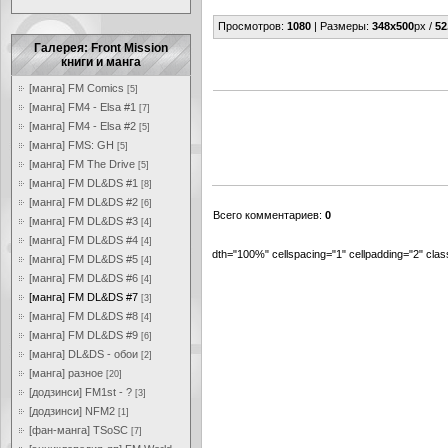
Просмотров
:
1080
|
Размеры
:
348x500
px /
52
Галерея: Front Mission
книги и манга
[манга] FM Comics
[5]
[манга] FM4 - Elsa #1
[7]
[манга] FM4 - Elsa #2
[5]
[манга] FMS: GH
[5]
[манга] FM The Drive
[5]
[манга] FM DL&DS #1
[8]
[манга] FM DL&DS #2
[6]
Всего комментариев
:
0
[манга] FM DL&DS #3
[4]
[манга] FM DL&DS #4
[4]
dth="100%" cellspacing="1" cellpadding="2" cl
[манга] FM DL&DS #5
[4]
[манга] FM DL&DS #6
[4]
[манга] FM DL&DS #7
[3]
[манга] FM DL&DS #8
[4]
[манга] FM DL&DS #9
[6]
[манга] DL&DS - обои
[2]
[манга] разное
[20]
[додзинси] FM1st - ?
[3]
[додзинси] NFM2
[1]
[фан-манга] TSoSC
[7]