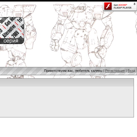
Приветствуем вас,
любитель халявы
|
Регистрация
|
Вход