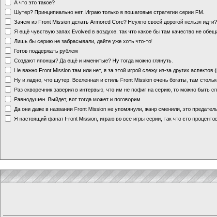
А что это такое?
Шутер? Принципиально нет. Играю только в пошаговые стратегии серии FM.
Зачем из Front Mission делать Armored Core? Неужто своей дорогой нельзя идт
Я ещё чувствую запах Evolved в воздухе, так что какое бы там качество не обе
Лишь бы серию не забрасывали, дайте уже хоть что-то!
Готов поддержать рублем
Создают японцы? Да ещё и именитые? Ну тогда можно глянуть.
Не важно Front Mission там или нет, я за этой игрой слежу из-за других аспектов
Ну и ладно, что шутер. Вселенная и стиль Front Mission очень богаты, там стольк
Раз скворечник заверил в интервью, что им не пофиг на серию, то можно быть с
Равнодушен. Выйдет, вот тогда может и поговорим.
Да они даже в названии Front Mission не упомянули, жанр сменили, это предате
Я настоящий фанат Front Mission, играю во все игры серии, так что сто процентов