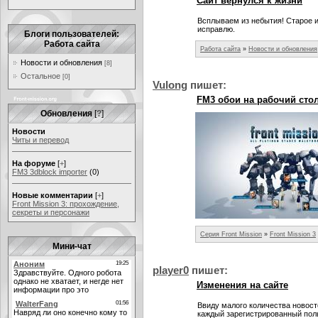
Сайт вернулся к жизни
Всплываем из небытия! Старое им
исправлю.
Блоги пользователей:
Работа сайта
Работа сайта
»
Новости и обновления
Новости и обновления
[8]
Остальное
[0]
Vulong
пишет:
FM3 обои на рабочий сто
Обновления
[
?
]
Новости
Читы и перевод
На форуме
[
+
]
FM3 3dblock importer
(0)
Новые комментарии
[
+
]
Front Mission 3: прохождение,
секреты и персонажи
Серия Front Mission
»
Front Mission 3
Мини-чат
player0
пишет:
Изменения на сайте
Ввиду малого количества новост
каждый зарегистрированный пол