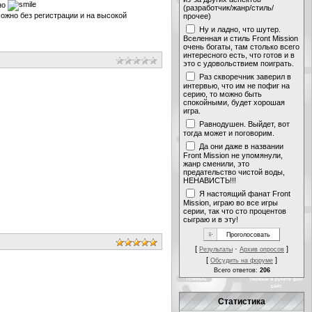
но
(разработчик/жанр/стиль/
 можно без регистрации и на высокой
прочее)
Ну и ладно, что шутер.
Вселенная и стиль Front Mission
очень богаты, там столько всего
интересного есть, что готов и в
это с удовольствием поиграть.
Раз скворечник заверил в
интервью, что им не пофиг на
серию, то можно быть
спокойными, будет хорошая
игра.
Равнодушен. Выйдет, вот
тогда может и поговорим.
Да они даже в названии
Front Mission не упомянули,
жанр сменили, это
предательство чистой воды,
НЕНАВИСТЬ!!!
Я настоящий фанат Front
Mission, играю во все игры
серии, так что сто процентов
сыграю и в эту!
[
·
]
Результаты
Архив опросов
[
]
Обсудить на форуме
Всего ответов:
206
Статистика