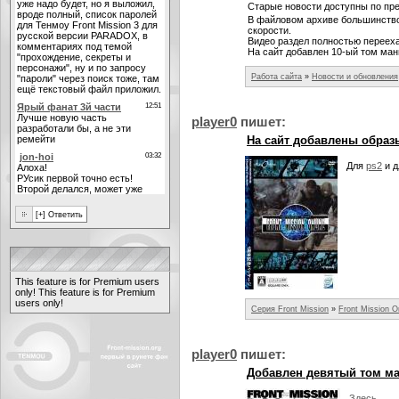
Старые новости доступны по пр
В файловом архиве большинство
скорости.
Видео раздел полностью переехал
На сайт добавлен 10-ый том ма
Работа сайта
»
Новости и обновления
player0
пишет:
На сайт добавлены образы
Для
ps2
и 
This feature is for Premium users
only!
This feature is for Premium
users only!
Серия Front Mission
»
Front Mission O
player0
пишет:
Добавлен девятый том манг
Здесь
.