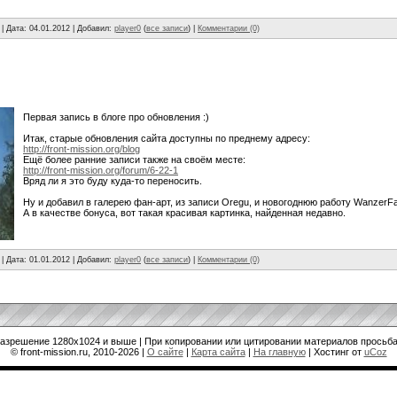
| Дата:
04.01.2012
| Добавил:
player0
(
все записи
) |
Комментарии (0)
Первая запись в блоге про обновления :)
Итак, старые обновления сайта доступны по преднему адресу:
http://front-mission.org/blog
Ещё более ранние записи также на своём месте:
http://front-mission.org/forum/6-22-1
Вряд ли я это буду куда-то переносить.
Ну и добавил в галерею фан-арт, из записи Oregu, и новогоднюю работу WanzerFa
А в качестве бонуса, вот такая красивая картинка, найденная недавно.
| Дата:
01.01.2012
| Добавил:
player0
(
все записи
) |
Комментарии (0)
разрешение 1280x1024 и выше | При копировании или цитировании материалов просьба
© front-mission.ru, 2010-2026
|
О сайте
|
Карта сайта
|
На главную
|
Хостинг от
uCoz