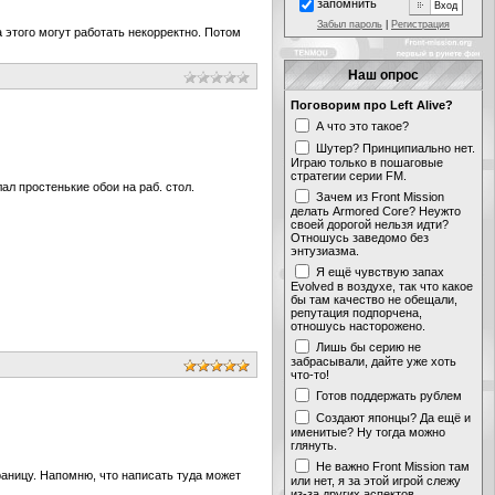
запомнить
Забыл пароль
|
Регистрация
а этого могут работать некорректно. Потом
Наш опрос
Поговорим про Left Alive?
А что это такое?
Шутер? Принципиально нет.
Играю только в пошаговые
стратегии серии FM.
л простенькие обои на раб. стол.
Зачем из Front Mission
делать Armored Core? Неужто
своей дорогой нельзя идти?
Отношусь заведомо без
энтузиазма.
Я ещё чувствую запах
Evolved в воздухе, так что какое
бы там качество не обещали,
репутация подпорчена,
отношусь насторожено.
Лишь бы серию не
забрасывали, дайте уже хоть
что-то!
Готов поддержать рублем
Создают японцы? Да ещё и
именитые? Ну тогда можно
глянуть.
Не важно Front Mission там
раницу. Напомню, что написать туда может
или нет, я за этой игрой слежу
из-за других аспектов