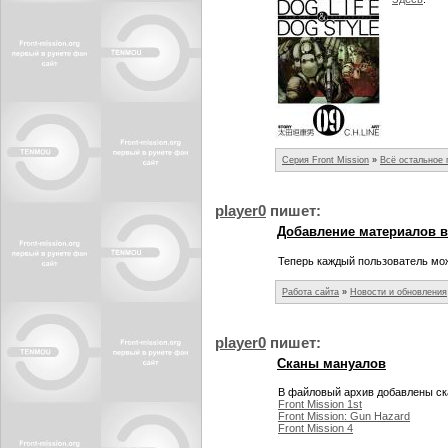
Серия Front Mission
»
Всё остальное
player0
пишет:
Добавление материалов в
Теперь каждый пользователь мо
Работа сайта
»
Новости и обновления
player0
пишет:
Сканы мануалов
В файловый архив добавлены ск
Front Mission 1st
Front Mission: Gun Hazard
Front Mission 4