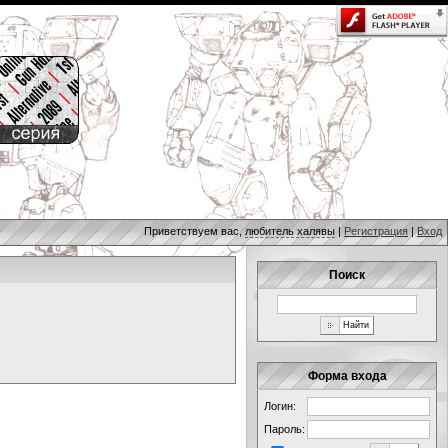
Приветствуем вас,
любитель халявы
|
Регистрация
|
Вход
Поиск
Форма входа
Логин:
Пароль: