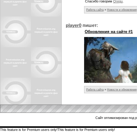
Спасибо говорим
Oregu
.
Работа сайта
»
Новости и обновления
player0
пишет:
Обновления на сайте #1
Работа сайта
»
Новости и обновления
Сайт оптимизирован под 
This feature is for Premium users only!This feature is for Premium users only!