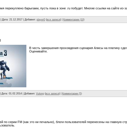
я перекуплено барыгами, пусть пока в зоне .ru побудет. Многие ссылки на сайте из-з
| Дата:
21.12.2017
| Добавил:
player0
(
все записи
) |
Комментарии (10)
л
В честь завершения прохождения сценария Алисы на платину сдела
Оценивайте.
| Дата:
01.02.2014
| Добавил:
Vulong
(
все записи
) |
Комментарии (5)
ей по серии FM (как это ни печально), блоги пользователей перенесены на главную ст
ьзователь.