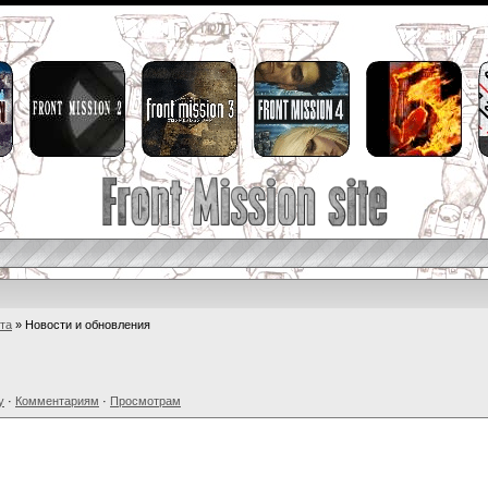
та
» Новости и обновления
у
·
Комментариям
·
Просмотрам