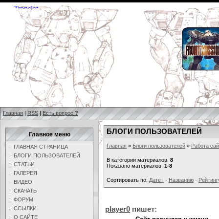
Главная
|
RSS
|
Есть вопрос
?
БЛОГИ ПОЛЬЗОВАТЕЛЕЙ
Главное меню
Главная
»
Блоги пользователей
»
Работа сай
ГЛАВНАЯ СТРАНИЦА
БЛОГИ ПОЛЬЗОВАТЕЛЕЙ
В категории материалов:
8
СТАТЬИ
Показано материалов:
1-8
ГАЛЕРЕЯ
Сортировать по:
Дате
·
Названию
·
Рейтинг
ВИДЕО
СКАЧАТЬ
ФОРУМ
player0
пишет:
ССЫЛКИ
О САЙТЕ