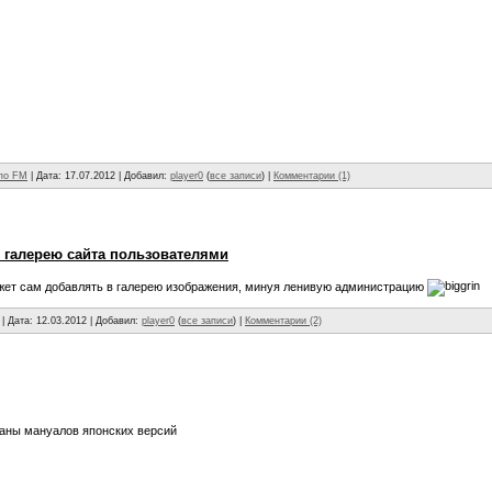
 по FM
| Дата:
17.07.2012
| Добавил:
player0
(
все записи
) |
Комментарии (1)
 галерею сайта пользователями
жет сам добавлять в галерею изображения, минуя ленивую администрацию
| Дата:
12.03.2012
| Добавил:
player0
(
все записи
) |
Комментарии (2)
аны мануалов японских версий