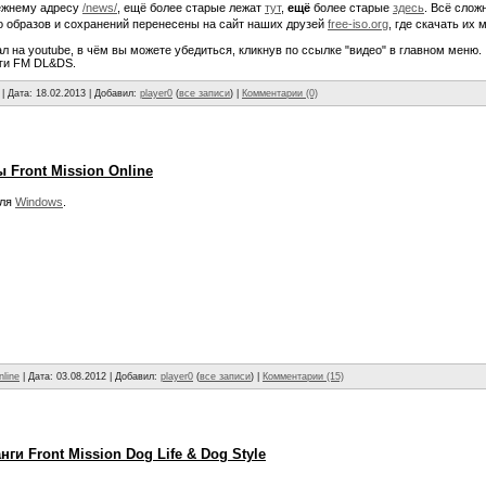
ежнему адресу
/news/
, ещё более старые лежат
тут
,
ещё
более старые
здесь
. Всё слож
 образов и сохранений перенесены на сайт наших друзей
free-iso.org
, где скачать их
 на youtube, в чём вы можете убедиться, кликнув по ссылке "видео" в главном меню.
нги FM DL&DS.
| Дата:
18.02.2013
| Добавил:
player0
(
все записи
) |
Комментарии (0)
 Front Mission Online
для
Windows
.
nline
| Дата:
03.08.2012
| Добавил:
player0
(
все записи
) |
Комментарии (15)
и Front Mission Dog Life & Dog Style