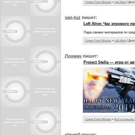
Серия Front Mission
»
Left Alive
| Дата
van-tuz
пишет:
Left Alive: Час игрового 
Пара свежих материалов по гряд
Серия Front Mission
»
Left Alive
| Дата
Лохмач
пишет:
Project Stella — игра от а
Серия Front Mission
»
Всё остальное
player0
пишет: