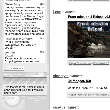
Leon
пишет:
Front mission 3 Reload v0.
Серия Front Mission
»
Front Mission 3
ninostyle
пишет:
3d Модель Юн
This feature is for Premium users
3д модель "Барыги" Юн Лай Фа
only!
This feature is for Premium
users only!
Серия Front Mission
»
Front Mission 3
van-tuz
пишет: