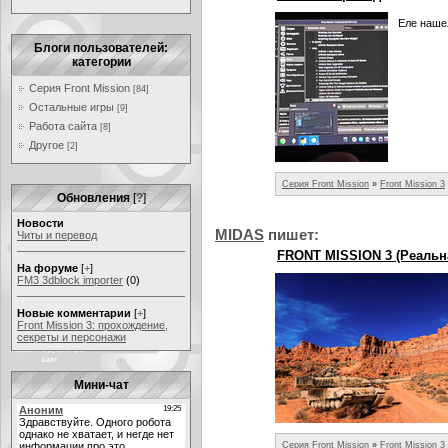
Еле нашел
Блоги пользователей:
категории
Серия Front Mission
[84]
Остальные игры
[9]
Работа сайта
[8]
Другое
[2]
Серия Front Mission
»
Front Mission 3
Обновления
[
?
]
Новости
МIDАS
пишет:
Читы и перевод
FRONT MISSION 3 (Реальн
На форуме
[
+
]
FM3 3dblock importer
(0)
Новые комментарии
[
+
]
Front Mission 3: прохождение,
секреты и персонажи
Мини-чат
Серия Front Mission
»
Front Mission 3