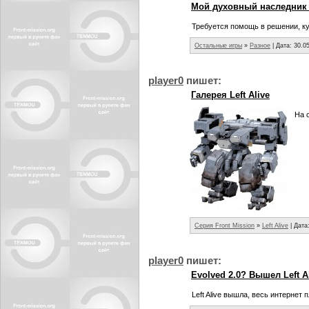
Мой духовный наследник F
Требуется помощь в решении, ку
Остальные игры
»
Разное
| Дата:
30.0
player0
пишет:
Галерея Left Alive
На 
Серия Front Mission
»
Left Alive
| Дата
player0
пишет:
Evolved 2.0? Вышел Left A
Left Alive вышла, весь интернет 