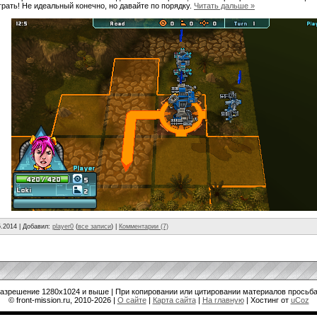
грать! Не идеальный конечно, но давайте по порядку.
Читать дальше »
5.2014
| Добавил:
player0
(
все записи
) |
Комментарии (7)
разрешение 1280x1024 и выше | При копировании или цитировании материалов просьба
© front-mission.ru, 2010-2026
|
О сайте
|
Карта сайта
|
На главную
|
Хостинг от
uCoz