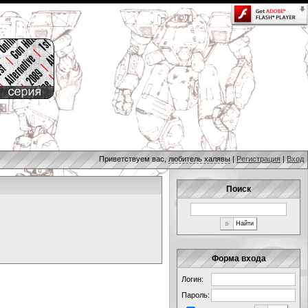
Приветствуем вас,
любитель халявы
|
Регистрация
|
Вход
Поиск
Форма входа
Логин:
Пароль: