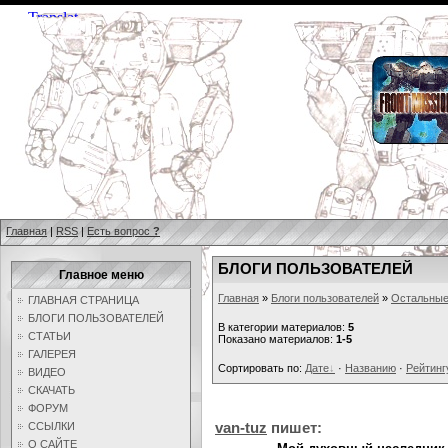
Главная
|
RSS
|
Есть вопрос
?
БЛОГИ ПОЛЬЗОВАТЕЛЕЙ
Главное меню
Главная
»
Блоги пользователей
»
Остальные
ГЛАВНАЯ СТРАНИЦА
БЛОГИ ПОЛЬЗОВАТЕЛЕЙ
В категории материалов:
5
СТАТЬИ
Показано материалов:
1-5
ГАЛЕРЕЯ
Сортировать по:
Дате
·
Названию
·
Рейтинг
ВИДЕО
СКАЧАТЬ
ФОРУМ
van-tuz
пишет:
ССЫЛКИ
О САЙТЕ