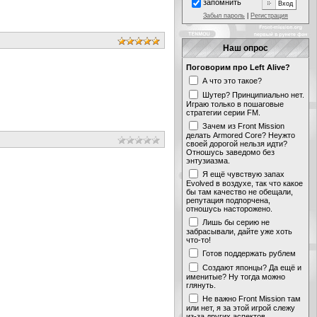
запомнить
Забыл пароль
|
Регистрация
Наш опрос
Поговорим про Left Alive?
А что это такое?
Шутер? Принципиально нет.
Играю только в пошаговые
стратегии серии FM.
Зачем из Front Mission
делать Armored Core? Неужто
своей дорогой нельзя идти?
Отношусь заведомо без
энтузиазма.
Я ещё чувствую запах
Evolved в воздухе, так что какое
бы там качество не обещали,
репутация подпорчена,
отношусь насторожено.
Лишь бы серию не
забрасывали, дайте уже хоть
что-то!
Готов поддержать рублем
Создают японцы? Да ещё и
именитые? Ну тогда можно
глянуть.
Не важно Front Mission там
или нет, я за этой игрой слежу
из-за других аспектов