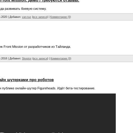
ront Mission. Демо / требуются отзывы.
да развивать боевую систему.
5.2020
| Добавил:
van-tuz
(
все записи
) |
Комментарии (9)
 Front Mission от разработчиков из Тайланда.
5.2016
| Добавил:
Skeptor
(
все записи
) |
Комментарии (9)
айн шутерками про роботов
 публике онлайн-шутер Figureheads. Идёт бета-тестирование.