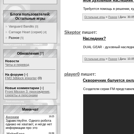
Мой духовный наследник F
Требуется помощь в решении, ку
Блоги пользователей:
Остальные игры
»
Разное
| Дата:
30.0
Остальные игры
Vanguard Bandits
[0]
Skeptor
пишет:
Carnage Heart (серия)
[4]
Разное
Наследник?
[5]
DUAL GEAR - духовный наследник
Обновления
[
?
]
Остальные игры
»
Разное
| Дата:
10.0
Новости
Читы и перевод
player0
пишет:
На форуме
[
+
]
FM3 3dblock importer
(0)
Скворечник балуется онл
Новые комментарии
[
+
]
Создатели серии FM представили
Front Mission 3: прохождение,
секреты и персонажи
Мини-чат