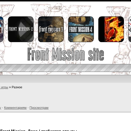
 игры
» Разное
у
·
Комментариям
·
Просмотрам