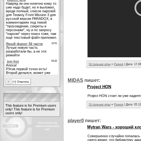
Остальные игры
»
Разное
| Дата:
17.0
MIDАS
пишет:
Project HON
Project HON стоит ли уже надея
Остальные игры
»
Разное
| Дата:
05.1
This feature is for Premium users
only!
This feature is for Premium
users only!
player0
пишет:
Mytran Wars - хороший кло
Совершенно случайно попалась 
свято верил, что библиотеку дан