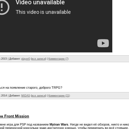
6.2015
| Добавил:
player0
(
все записи
) |
Комментарии (7)
ться на появление старого, доброго TRPG?
2.2014
| Добавил:
MIDАS
(
все записи
) |
Комментарии (21)
н Front Mission
мне игра для PSP под названием
Mytran Wars
. Нигде не видел её обзоров, никто и ник
ной переносной консольки знаю достаточно хорошо, чтобы переиграть во всё стоящее. А