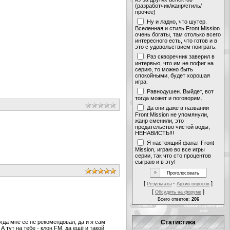
(разработчик/жанр/стиль/
прочее)
Ну и ладно, что шутер.
Вселенная и стиль Front Mission
очень богаты, там столько всего
интересного есть, что готов и в
это с удовольствием поиграть.
Раз скворечник заверил в
интервью, что им не пофиг на
серию, то можно быть
спокойными, будет хорошая
игра.
Равнодушен. Выйдет, вот
тогда может и поговорим.
Да они даже в названии
Front Mission не упомянули,
жанр сменили, это
предательство чистой воды,
НЕНАВИСТЬ!!!
Я настоящий фанат Front
Mission, играю во все игры
серии, так что сто процентов
сыграю и в эту!
[
·
]
Результаты
Архив опросов
[
]
Обсудить на форуме
Всего ответов:
206
огда мне её не рекомендовал, да и я сам
Статистика
 тут на тебе - клон FM, да ещё и такой