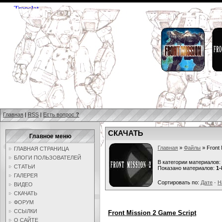
Главная
|
RSS
|
Есть вопрос
?
СКАЧАТЬ
Главное меню
Главная
»
Файлы
» Front 
ГЛАВНАЯ СТРАНИЦА
БЛОГИ ПОЛЬЗОВАТЕЛЕЙ
В категории материалов:
СТАТЬИ
Показано материалов:
1-
ГАЛЕРЕЯ
Сортировать по:
Дате
·
Н
ВИДЕО
СКАЧАТЬ
ФОРУМ
ССЫЛКИ
Front Mission 2 Game Script
О САЙТЕ