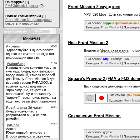
На форуме
[
+
]
FM3 3dblock importer
(0)
Front Mission 2 саундтрек
MP3, 320 kbps. Есть как минимум 
Новые комментарии
[
+
]
Front Mission 3: прохождение,
секреты и персонажи
Тип ссылки:
торрент
файлообменник
Категория:
Front Mission 2
| Просмотров
Мини-чат
Nise Front Mission 2
Додзинси (
фанатская манга
) по м
Тип ссылки:
http
| Размер: 3 мб
Категория:
Front Mission 2
| Просмотров
Square's Preview 2 (FMA и FM2 demo) 
Диск содержит демоверсии на японск
Тип ссылки:
файлооб
Категория:
Front Missi
Сохранения Front Mission
Тип ссылки: другое
Категория:
Front Mission 2
| Просмотров