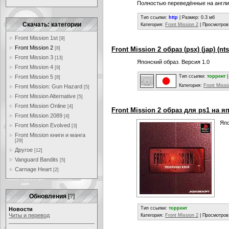
Полностью переведённые на англи
Тип ссылки:
http
| Размер: 0.3 мб
Скачать: категории
Категория:
Front Mission 2
| Просмотров
Front Mission 1st
[9]
Front Mission 2
[8]
Front Mission 2 образ (psx) (jap) (nt
Front Mission 3
[13]
Японский образ. Версия 1.0
Front Mission 4
[9]
Front Mission 5
Тип ссылки:
торрент
[8]
Категория:
Front Missi
Front Mission: Gun Hazard
[5]
Front Mission Alternative
[5]
Front Mission Online
[4]
Front Mission 2 образ для ps1 на 
Front Mission 2089
[4]
Япо
Front Mission Evolved
[3]
Front Mission книги и манга
[29]
Другое
[12]
Vanguard Bandits
[5]
Carnage Heart
[2]
Обновления
[
?
]
Тип ссылки:
торрент
Новости
Читы и перевод
Категория:
Front Mission 2
| Просмотров