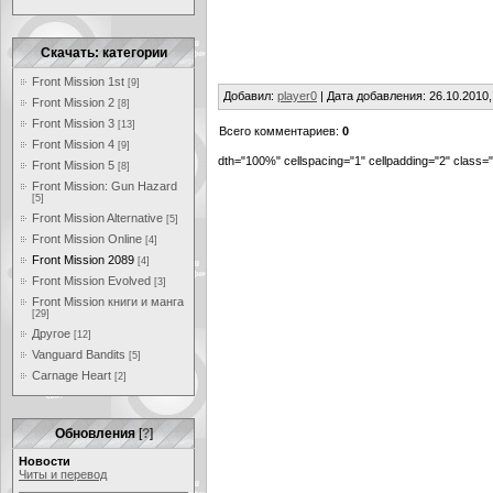
Скачать: категории
Front Mission 1st
[9]
Добавил
:
player0
| Дата добавления: 26.10.2010,
Front Mission 2
[8]
Front Mission 3
[13]
Всего комментариев:
0
Front Mission 4
[9]
dth="100%" cellspacing="1" cellpadding="2" class
Front Mission 5
[8]
Front Mission: Gun Hazard
[5]
Front Mission Alternative
[5]
Front Mission Online
[4]
Front Mission 2089
[4]
Front Mission Evolved
[3]
Front Mission книги и манга
[29]
Другое
[12]
Vanguard Bandits
[5]
Carnage Heart
[2]
Обновления
[
?
]
Новости
Читы и перевод