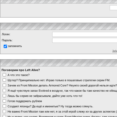
Логин:
Пароль:
запомнить
Заб
Поговорим про Left Alive?
А что это такое?
Шутер? Принципиально нет. Играю только в пошаговые стратегии серии FM.
Зачем из Front Mission делать Armored Core? Неужто своей дорогой нельзя идт
Я ещё чувствую запах Evolved в воздухе, так что какое бы там качество не обе
Лишь бы серию не забрасывали, дайте уже хоть что-то!
Готов поддержать рублем
Создают японцы? Да ещё и именитые? Ну тогда можно глянуть.
Не важно Front Mission там или нет, я за этой игрой слежу из-за других аспектов
Ну и ладно, что шутер. Вселенная и стиль Front Mission очень богаты, там стольк