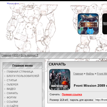
Главная
|
RSS
|
Есть вопрос
?
СКАЧАТЬ
Главное меню
ГЛАВНАЯ СТРАНИЦА
Главная
»
Файлы
»
Front Mi
БЛОГИ ПОЛЬЗОВАТЕЛЕЙ
СТАТЬИ
ГАЛЕРЕЯ
Front Mission 2089
ВИДЕО
СКАЧАТЬ
Скачать:
Прямая ссылка
ФОРУМ
Размер:
2.3
мб;
пароль для архива:
http://fro
ССЫЛКИ
О САЙТЕ