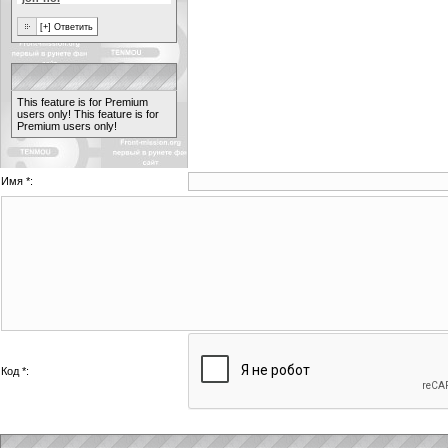
This feature is for Premium
users only!
This feature is for
Premium users only!
Имя *:
Код *: