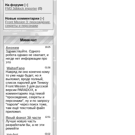
На форуме
[
+
]
FM3 3dblock importer
(0)
Новые комментарии
[
+
]
Front Mission 3: прохождение,
секреты и персонажи
Мини-чат