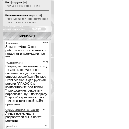
На форуме
[
+
]
FM3 3dblock importer
(0)
Новые комментарии
[
+
]
Front Mission 3: прохождение,
секреты и персонажи
Мини-чат