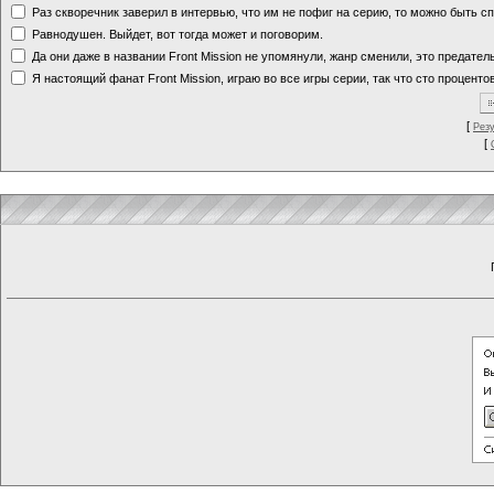
Раз скворечник заверил в интервью, что им не пофиг на серию, то можно быть с
Равнодушен. Выйдет, вот тогда может и поговорим.
Да они даже в названии Front Mission не упомянули, жанр сменили, это предате
Я настоящий фанат Front Mission, играю во все игры серии, так что сто процентов
[
Рез
[