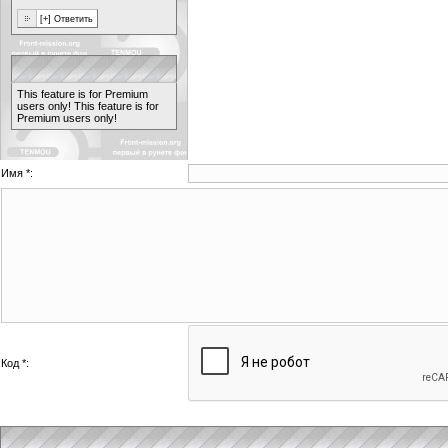
This feature is for Premium
users only!
This feature is for
Premium users only!
Имя *:
Код *: