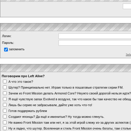
Логин:
Пароль:
запомнить
Заб
Поговорим про Left Alive?
А что это такое?
Шутер? Принципиально нет. Играю только в пошаговые стратегии серии FM.
Зачем из Front Mission делать Armored Core? Неужто своей дорогой нельзя идт
Я ещё чувствую запах Evolved в воздухе, так что какое бы там качество не обе
Лишь бы серию не забрасывали, дайте уже хоть что-то!
Готов поддержать рублем
Создают японцы? Да ещё и именитые? Ну тогда можно глянуть.
Не важно Front Mission там или нет, я за этой игрой слежу из-за других аспектов
Ну и ладно, что шутер. Вселенная и стиль Front Mission очень богаты, там стольк