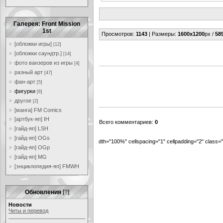
Галерея: Front Mission
1st
Просмотров
:
1143
|
Размеры
:
1600x1200
px /
58
[обложки игры]
[12]
[обложки саундтр.]
[14]
фото ванзеров из игры
[4]
разный арт
[47]
фан-арт
[5]
фигурки
[6]
другое
[2]
[манга] FM Comics
[артбук-яп] IH
Всего комментариев
:
0
[гайд-яп] LSH
[гайд-яп] OGs
dth="100%" cellspacing="1" cellpadding="2" class
[гайд-яп] OGp
[гайд-яп] MG
[энциклопедия-яп] FMWH
Обновления
[
?
]
Новости
Читы и перевод