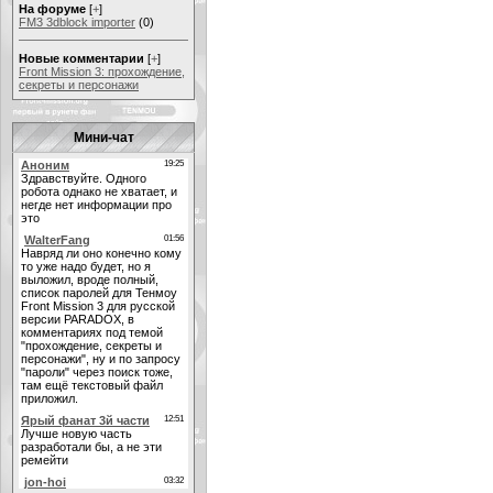
На форуме
[
+
]
FM3 3dblock importer
(0)
Новые комментарии
[
+
]
Front Mission 3: прохождение,
секреты и персонажи
Мини-чат