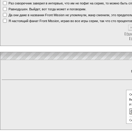
Раз скворечник заверил в интервью, что им не пофиг на серию, то можно быть с
Равнодушен. Выйдет, вот тогда может и поговорим.
Да они даже в названии Front Mission не упомянули, жанр сменили, это предате
Я настоящий фанат Front Mission, играю во все игры серии, так что сто процентов
[
Рез
[