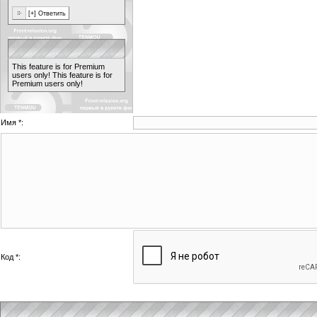
This feature is for Premium
users only!
This feature is for
Premium users only!
Имя *:
Код *: