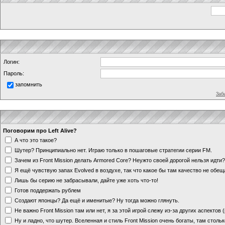
Логин:
Пароль:
запомнить
Заб
Поговорим про Left Alive?
А что это такое?
Шутер? Принципиально нет. Играю только в пошаговые стратегии серии FM.
Зачем из Front Mission делать Armored Core? Неужто своей дорогой нельзя идт
Я ещё чувствую запах Evolved в воздухе, так что какое бы там качество не обе
Лишь бы серию не забрасывали, дайте уже хоть что-то!
Готов поддержать рублем
Создают японцы? Да ещё и именитые? Ну тогда можно глянуть.
Не важно Front Mission там или нет, я за этой игрой слежу из-за других аспектов
Ну и ладно, что шутер. Вселенная и стиль Front Mission очень богаты, там стольк