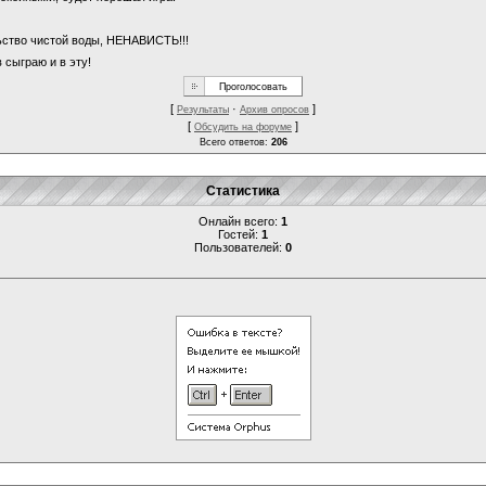
льство чистой воды, НЕНАВИСТЬ!!!
 сыграю и в эту!
[
·
]
Результаты
Архив опросов
[
]
Обсудить на форуме
Всего ответов:
206
Статистика
Онлайн всего:
1
Гостей:
1
Пользователей:
0