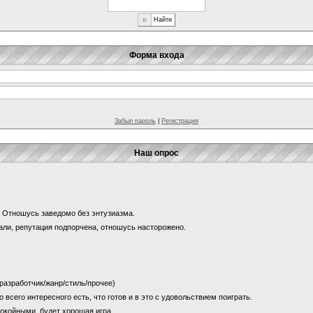
Форма входа
Забыл пароль
|
Регистрация
Наш опрос
и? Отношусь заведомо без энтузиазма.
щали, репутация подпорчена, отношусь насторожено.
 (разработчик/жанр/стиль/прочее)
о всего интересного есть, что готов и в это с удовольствием поиграть.
покойными, будет хорошая игра.