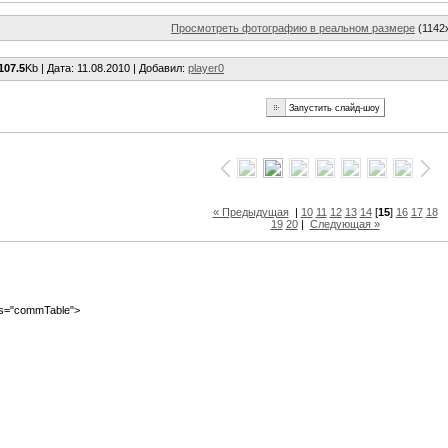
Просмотреть фотографию в реальном размере
(1142
107.5
Kb |
Дата
: 11.08.2010 |
Добавил
:
player0
« Предыдущая
|
10
11
12
13
14
[
15
]
16
17
18
19
20
|
Следующая »
ass="commTable">