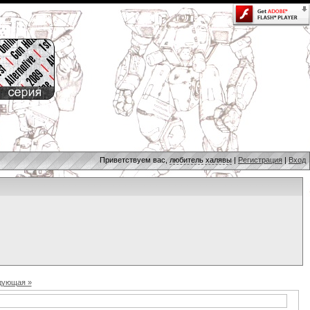
Приветствуем вас,
любитель халявы
|
Регистрация
|
Вход
дующая »