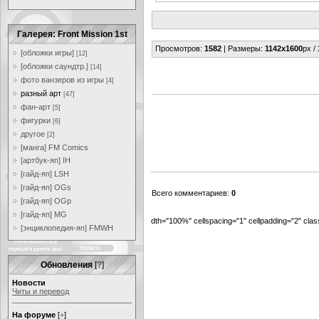
Галерея: Front Mission 1st
Просмотров
:
1582
|
Размеры
:
1142x1600
px /
[обложки игры]
[12]
[обложки саундтр.]
[14]
фото ванзеров из игры
[4]
разный арт
[47]
фан-арт
[5]
фигурки
[6]
другое
[2]
[манга] FM Comics
[артбук-яп] IH
[гайд-яп] LSH
[гайд-яп] OGs
Всего комментариев
:
0
[гайд-яп] OGp
[гайд-яп] MG
dth="100%" cellspacing="1" cellpadding="2" cl
[энциклопедия-яп] FMWH
Обновления
[
?
]
Новости
Читы и перевод
На форуме
[
+
]