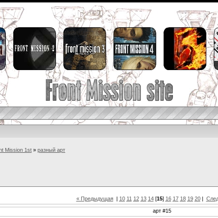
nt Mission 1st
»
разный арт
« Предыдущая
|
10
11
12
13
14
[
15
]
16
17
18
19
20
|
Сле