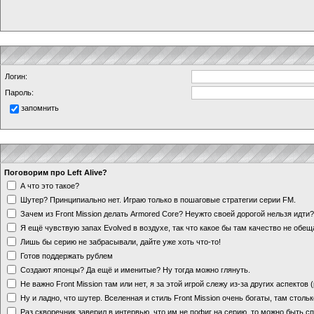
Логин:
Пароль:
запомнить
Поговорим про Left Alive?
А что это такое?
Шутер? Принципиально нет. Играю только в пошаговые стратегии серии FM.
Зачем из Front Mission делать Armored Core? Неужто своей дорогой нельзя идт
Я ещё чувствую запах Evolved в воздухе, так что какое бы там качество не обе
Лишь бы серию не забрасывали, дайте уже хоть что-то!
Готов поддержать рублем
Создают японцы? Да ещё и именитые? Ну тогда можно глянуть.
Не важно Front Mission там или нет, я за этой игрой слежу из-за других аспектов
Ну и ладно, что шутер. Вселенная и стиль Front Mission очень богаты, там стольк
Раз скворечник заверил в интервью, что им не пофиг на серию, то можно быть с