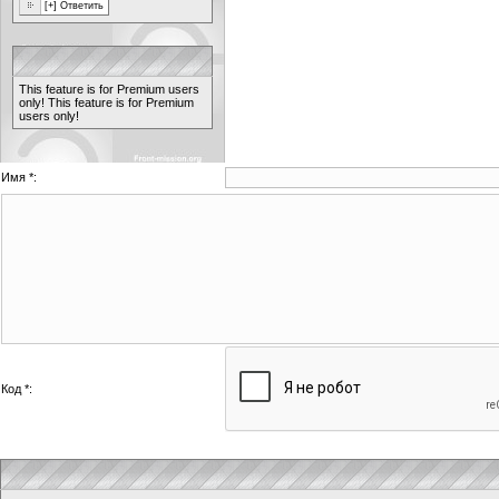
This feature is for Premium users
only!
This feature is for Premium
users only!
Имя *:
Код *: