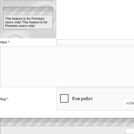
This feature is for Premium
users only!
This feature is for
Premium users only!
Имя *:
Код *: