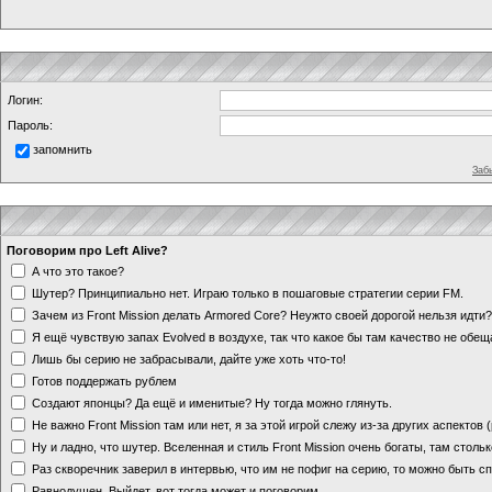
Логин:
Пароль:
запомнить
Заб
Поговорим про Left Alive?
А что это такое?
Шутер? Принципиально нет. Играю только в пошаговые стратегии серии FM.
Зачем из Front Mission делать Armored Core? Неужто своей дорогой нельзя идт
Я ещё чувствую запах Evolved в воздухе, так что какое бы там качество не обе
Лишь бы серию не забрасывали, дайте уже хоть что-то!
Готов поддержать рублем
Создают японцы? Да ещё и именитые? Ну тогда можно глянуть.
Не важно Front Mission там или нет, я за этой игрой слежу из-за других аспектов
Ну и ладно, что шутер. Вселенная и стиль Front Mission очень богаты, там стольк
Раз скворечник заверил в интервью, что им не пофиг на серию, то можно быть с
Равнодушен. Выйдет, вот тогда может и поговорим.