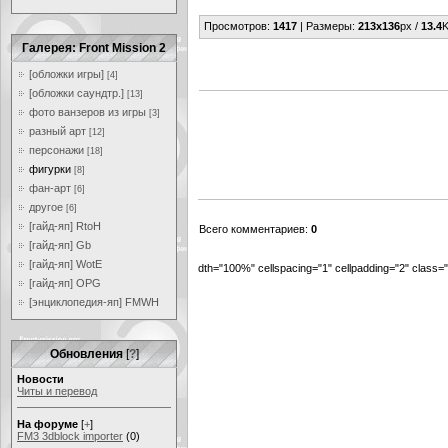
Просмотров
:
1417
|
Размеры
:
213x136
px /
13.4
K
Галерея: Front Mission 2
[обложки игры]
[4]
[обложки саундтр.]
[13]
фото ванзеров из игры
[3]
разный арт
[12]
персонажи
[18]
фигурки
[8]
фан-арт
[6]
другое
[6]
[гайд-яп] RtoH
Всего комментариев
:
0
[гайд-яп] Gb
[гайд-яп] WotE
dth="100%" cellspacing="1" cellpadding="2" class
[гайд-яп] OPG
[энциклопедия-яп] FMWH
Обновления
[
?
]
Новости
Читы и перевод
На форуме
[
+
]
FM3 3dblock importer
(0)