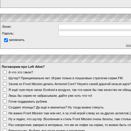
Логин:
Пароль:
запомнить
Заб
Поговорим про Left Alive?
А что это такое?
Шутер? Принципиально нет. Играю только в пошаговые стратегии серии FM.
Зачем из Front Mission делать Armored Core? Неужто своей дорогой нельзя идт
Я ещё чувствую запах Evolved в воздухе, так что какое бы там качество не обе
Лишь бы серию не забрасывали, дайте уже хоть что-то!
Готов поддержать рублем
Создают японцы? Да ещё и именитые? Ну тогда можно глянуть.
Не важно Front Mission там или нет, я за этой игрой слежу из-за других аспектов
Ну и ладно, что шутер. Вселенная и стиль Front Mission очень богаты, там стольк
Раз скворечник заверил в интервью, что им не пофиг на серию, то можно быть с
Равнодушен. Выйдет, вот тогда может и поговорим.