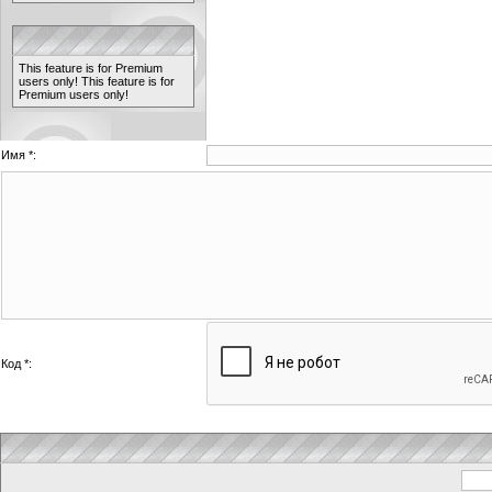
This feature is for Premium
users only!
This feature is for
Premium users only!
Имя *:
Код *: