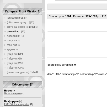
Галерея: Front Mission 2
Просмотров
:
1384
|
Размеры
:
969x1026
px /
216
[обложки игры]
[4]
[обложки саундтр.]
[13]
фото ванзеров из игры
[3]
разный арт
[12]
персонажи
[18]
фигурки
[8]
фан-арт
[6]
другое
[6]
[гайд-яп] RtoH
[гайд-яп] Gb
[гайд-яп] WotE
Всего комментариев
:
0
[гайд-яп] OPG
[энциклопедия-яп] FMWH
dth="100%" cellspacing="1" cellpadding="2" class
Обновления
[
?
]
Новости
Читы и перевод
На форуме
[
+
]
FM3 3dblock importer
(0)