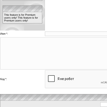
This feature is for Premium
users only!
This feature is for
Premium users only!
Имя *:
Код *: