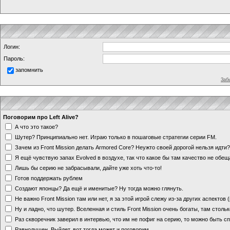
Логин:
Пароль:
запомнить
Заб
Поговорим про Left Alive?
А что это такое?
Шутер? Принципиально нет. Играю только в пошаговые стратегии серии FM.
Зачем из Front Mission делать Armored Core? Неужто своей дорогой нельзя идт
Я ещё чувствую запах Evolved в воздухе, так что какое бы там качество не обе
Лишь бы серию не забрасывали, дайте уже хоть что-то!
Готов поддержать рублем
Создают японцы? Да ещё и именитые? Ну тогда можно глянуть.
Не важно Front Mission там или нет, я за этой игрой слежу из-за других аспектов
Ну и ладно, что шутер. Вселенная и стиль Front Mission очень богаты, там стольк
Раз скворечник заверил в интервью, что им не пофиг на серию, то можно быть с
Равнодушен. Выйдет, вот тогда может и поговорим.