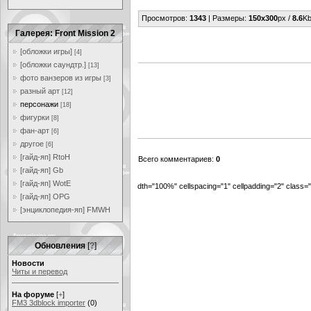
Просмотров
:
1343
|
Размеры
:
150x300
px /
8.6
Kb
Галерея: Front Mission 2
[обложки игры]
[4]
[обложки саундтр.]
[13]
фото ванзеров из игры
[3]
разный арт
[12]
персонажи
[18]
фигурки
[8]
фан-арт
[6]
другое
[6]
[гайд-яп] RtoH
Всего комментариев
:
0
[гайд-яп] Gb
[гайд-яп] WotE
dth="100%" cellspacing="1" cellpadding="2" class
[гайд-яп] OPG
[энциклопедия-яп] FMWH
Обновления
[
?
]
Новости
Читы и перевод
На форуме
[
+
]
FM3 3dblock importer
(0)