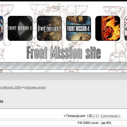
nt Mission 2089
»
[обложки игры]
#01
« Предыдущая
| [
1
]
2
3
|
Следующая »