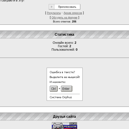
 сыграю и в эту!
[
·
]
Результаты
Архив опросов
[
]
Обсудить на форуме
Всего ответов:
206
Статистика
Онлайн всего:
2
Гостей:
2
Пользователей:
0
Друзья сайта