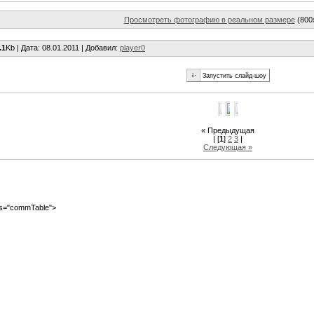
Просмотреть фотографию в реальном размере
(800
.1
Kb |
Дата
: 08.01.2011 |
Добавил
:
player0
« Предыдущая
| [
1
]
2
3
|
Следующая »
ass="commTable">