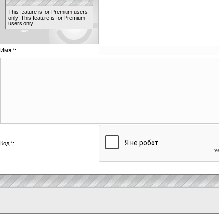
This feature is for Premium users
only!
This feature is for Premium
users only!
Имя *:
Код *: