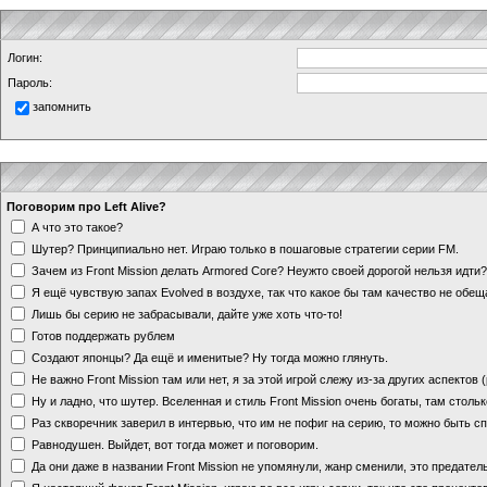
Логин:
Пароль:
запомнить
Поговорим про Left Alive?
А что это такое?
Шутер? Принципиально нет. Играю только в пошаговые стратегии серии FM.
Зачем из Front Mission делать Armored Core? Неужто своей дорогой нельзя идт
Я ещё чувствую запах Evolved в воздухе, так что какое бы там качество не обе
Лишь бы серию не забрасывали, дайте уже хоть что-то!
Готов поддержать рублем
Создают японцы? Да ещё и именитые? Ну тогда можно глянуть.
Не важно Front Mission там или нет, я за этой игрой слежу из-за других аспектов
Ну и ладно, что шутер. Вселенная и стиль Front Mission очень богаты, там стольк
Раз скворечник заверил в интервью, что им не пофиг на серию, то можно быть с
Равнодушен. Выйдет, вот тогда может и поговорим.
Да они даже в названии Front Mission не упомянули, жанр сменили, это предате