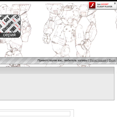
Приветствуем вас,
любитель халявы
|
Регистрация
|
Вход