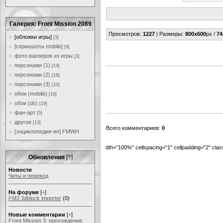
Галерея: Front Mission 2089
Просмотров
:
1227
|
Размеры
:
800x600
px /
74
[обложки игры]
[3]
[скриншоты mobile]
[9]
фото ванзеров из игры
[3]
персонажи (1)
[14]
персонажи (2)
[18]
персонажи (3)
[10]
обои (mobile)
[10]
обои (ds)
[19]
фан-арт
[5]
другое
[13]
Всего комментариев
:
0
[энциклопедия-яп] FMWH
dth="100%" cellspacing="1" cellpadding="2" cl
Обновления
[
?
]
Новости
Читы и перевод
На форуме
[
+
]
FM3 3dblock importer
(0)
Новые комментарии
[
+
]
Front Mission 3: прохождение,