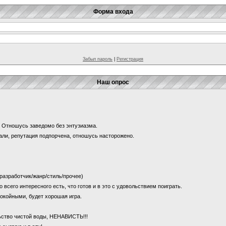
Форма входа
Забыл пароль
|
Регистрация
Наш опрос
и? Отношусь заведомо без энтузиазма.
щали, репутация подпорчена, отношусь насторожено.
 (разработчик/жанр/стиль/прочее)
о всего интересного есть, что готов и в это с удовольствием поиграть.
покойными, будет хорошая игра.
льство чистой воды, НЕНАВИСТЬ!!!