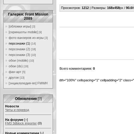
Просмотров
:
1212
|
Размеры
:
168x458
px /
90.6
K
Галерея: Front Mission
2089
[обложки игры]
[3]
[скриншоты mobile]
[9]
фото ванзеров из игры
[3]
персонажи (1)
[14]
персонажи (2)
[18]
персонажи (3)
[10]
обои (mobile)
[10]
обои (ds)
[19]
Всего комментариев
:
0
фан-арт
[5]
другое
[13]
dth="100%" cellspacing="1" cellpadding="2" class
[энциклопедия-яп] FMWH
Обновления
[
?
]
Новости
Читы и перевод
На форуме
[
+
]
FM3 3dblock importer
(0)
Новые комментарии
[
+
]