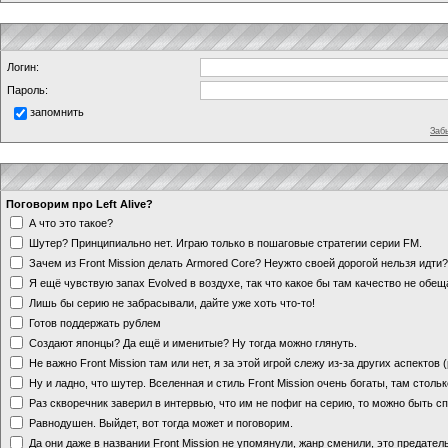
Логин:
Пароль:
запомнить
Заб
Поговорим про Left Alive?
А что это такое?
Шутер? Принципиально нет. Играю только в пошаговые стратегии серии FM.
Зачем из Front Mission делать Armored Core? Неужто своей дорогой нельзя идт
Я ещё чувствую запах Evolved в воздухе, так что какое бы там качество не обе
Лишь бы серию не забрасывали, дайте уже хоть что-то!
Готов поддержать рублем
Создают японцы? Да ещё и именитые? Ну тогда можно глянуть.
Не важно Front Mission там или нет, я за этой игрой слежу из-за других аспектов
Ну и ладно, что шутер. Вселенная и стиль Front Mission очень богаты, там стольк
Раз скворечник заверил в интервью, что им не пофиг на серию, то можно быть с
Равнодушен. Выйдет, вот тогда может и поговорим.
Да они даже в названии Front Mission не упомянули, жанр сменили, это предате