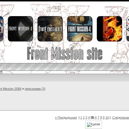
nt Mission 2089
»
персонажи (3)
« Предыдущая
|
1
2
3
4
[
5
]
6
7
8
9
10
|
Следующая