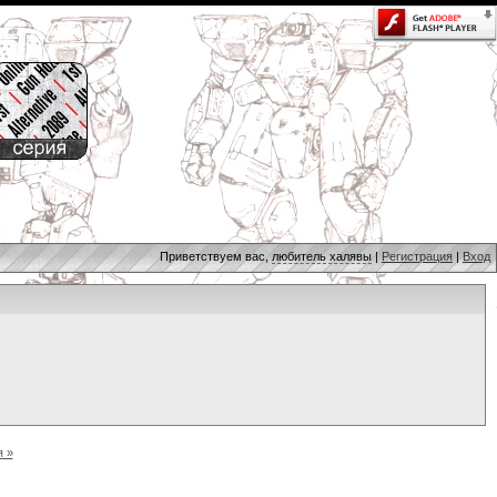
Приветствуем вас,
любитель халявы
|
Регистрация
|
Вход
 »