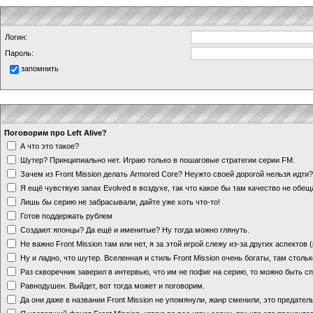
Логин:
Пароль:
запомнить
Поговорим про Left Alive?
А что это такое?
Шутер? Принципиально нет. Играю только в пошаговые стратегии серии FM.
Зачем из Front Mission делать Armored Core? Неужто своей дорогой нельзя идт
Я ещё чувствую запах Evolved в воздухе, так что какое бы там качество не обе
Лишь бы серию не забрасывали, дайте уже хоть что-то!
Готов поддержать рублем
Создают японцы? Да ещё и именитые? Ну тогда можно глянуть.
Не важно Front Mission там или нет, я за этой игрой слежу из-за других аспектов
Ну и ладно, что шутер. Вселенная и стиль Front Mission очень богаты, там стольк
Раз скворечник заверил в интервью, что им не пофиг на серию, то можно быть с
Равнодушен. Выйдет, вот тогда может и поговорим.
Да они даже в названии Front Mission не упомянули, жанр сменили, это предате