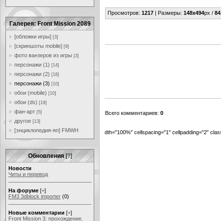
Просмотров
:
1217
|
Размеры
:
148x494
px /
84
Галерея: Front Mission 2089
[обложки игры]
[3]
[скриншоты mobile]
[9]
фото ванзеров из игры
[3]
персонажи (1)
[14]
персонажи (2)
[18]
персонажи (3)
[10]
обои (mobile)
[10]
обои (ds)
[19]
фан-арт
[5]
Всего комментариев
:
0
другое
[13]
[энциклопедия-яп] FMWH
dth="100%" cellspacing="1" cellpadding="2" cl
Обновления
[
?
]
Новости
Читы и перевод
На форуме
[
+
]
FM3 3dblock importer
(0)
Новые комментарии
[
+
]
Front Mission 3: прохождение,