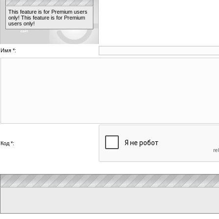
This feature is for Premium users
only!
This feature is for Premium
users only!
Имя *:
Код *: