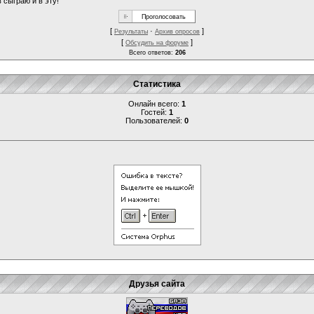
 сыграю и в эту!
[
·
]
Результаты
Архив опросов
[
]
Обсудить на форуме
Всего ответов:
206
Статистика
Онлайн всего:
1
Гостей:
1
Пользователей:
0
Друзья сайта