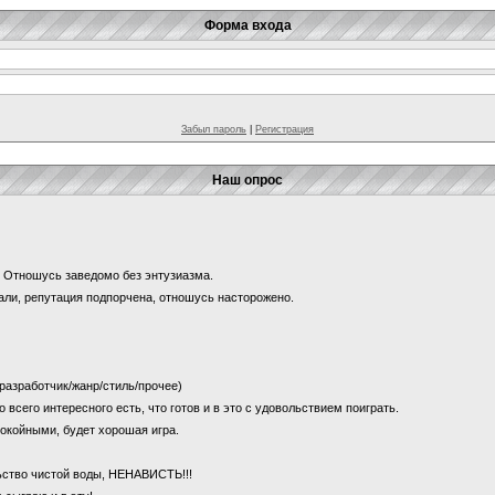
Форма входа
Забыл пароль
|
Регистрация
Наш опрос
и? Отношусь заведомо без энтузиазма.
щали, репутация подпорчена, отношусь насторожено.
 (разработчик/жанр/стиль/прочее)
о всего интересного есть, что готов и в это с удовольствием поиграть.
покойными, будет хорошая игра.
льство чистой воды, НЕНАВИСТЬ!!!