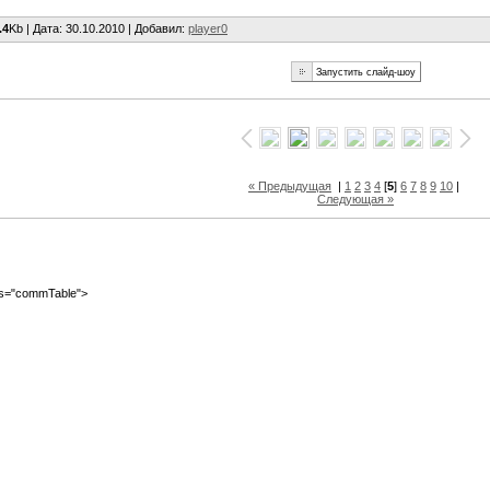
.4
Kb |
Дата
: 30.10.2010 |
Добавил
:
player0
« Предыдущая
|
1
2
3
4
[
5
]
6
7
8
9
10
|
Следующая »
ass="commTable">