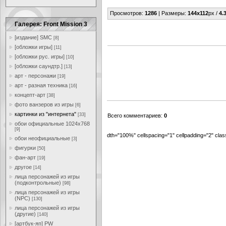
Просмотров
:
1286
|
Размеры
:
144x112
px /
4.
Галерея: Front Mission 3
[издание] SMC
[8]
[обложки игры]
[11]
[обложки рус. игры]
[10]
[обложки саундтр.]
[13]
арт - персонажи
[19]
арт - разная техника
[16]
концепт-арт
[38]
фото ванзеров из игры
[6]
картинки из "интернета"
[33]
Всего комментариев
:
0
обои официальные 1024x768
[9]
dth="100%" cellspacing="1" cellpadding="2" cl
обои неофициальные
[3]
фигурки
[50]
фан-арт
[19]
другое
[14]
лица персонажей из игры
(подконтрольные)
[98]
лица персонажей из игры
(NPC)
[130]
лица персонажей из игры
(другие)
[140]
[артбук-яп] PW