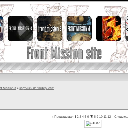
nt Mission 3
»
картинки из "интернета"
« Предыдущая
|
2
3
4
5
6
[
7
]
8
9
10
11
12
|
Следующ