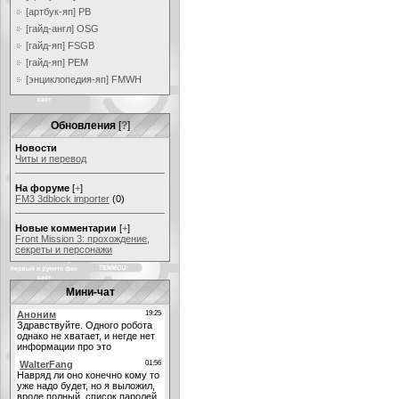
[артбук-яп] PB
[гайд-англ] OSG
[гайд-яп] FSGB
[гайд-яп] PEM
[энциклопедия-яп] FMWH
Обновления
[
?
]
Новости
Читы и перевод
На форуме
[
+
]
FM3 3dblock importer
(0)
Новые комментарии
[
+
]
Front Mission 3: прохождение,
секреты и персонажи
Мини-чат