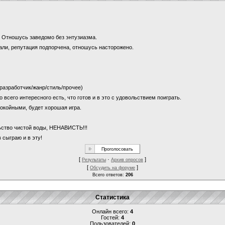
и? Отношусь заведомо без энтузиазма.
щали, репутация подпорчена, отношусь насторожено.
 (разработчик/жанр/стиль/прочее)
о всего интересного есть, что готов и в это с удовольствием поиграть.
покойными, будет хорошая игра.
льство чистой воды, НЕНАВИСТЬ!!!
 сыграю и в эту!
[
·
]
Результаты
Архив опросов
[
]
Обсудить на форуме
Всего ответов:
206
Статистика
Онлайн всего:
4
Гостей:
4
Пользователей:
0