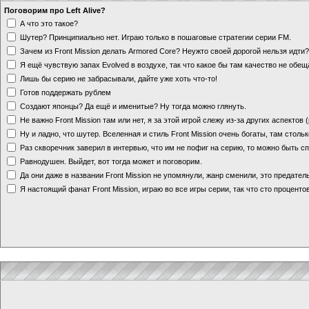
Поговорим про Left Alive?
А что это такое?
Шутер? Принципиально нет. Играю только в пошаговые стратегии серии FM.
Зачем из Front Mission делать Armored Core? Неужто своей дорогой нельзя идт
Я ещё чувствую запах Evolved в воздухе, так что какое бы там качество не обе
Лишь бы серию не забрасывали, дайте уже хоть что-то!
Готов поддержать рублем
Создают японцы? Да ещё и именитые? Ну тогда можно глянуть.
Не важно Front Mission там или нет, я за этой игрой слежу из-за других аспектов
Ну и ладно, что шутер. Вселенная и стиль Front Mission очень богаты, там стольк
Раз скворечник заверил в интервью, что им не пофиг на серию, то можно быть с
Равнодушен. Выйдет, вот тогда может и поговорим.
Да они даже в названии Front Mission не упомянули, жанр сменили, это предате
Я настоящий фанат Front Mission, играю во все игры серии, так что сто процентов