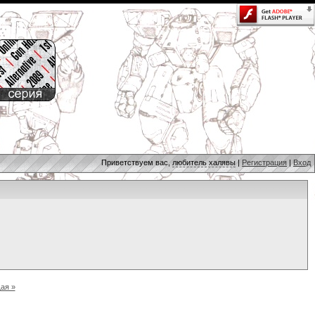
Приветствуем вас,
любитель халявы
|
Регистрация
|
Вход
ая »