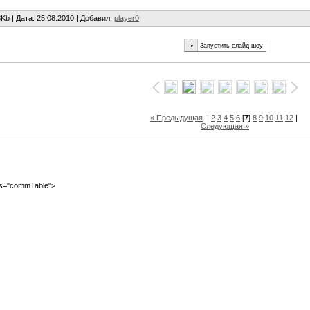
3
Kb |
Дата
: 25.08.2010 |
Добавил
:
player0
« Предыдущая
|
2
3
4
5
6
[
7
]
8
9
10
11
12
|
Следующая »
ass="commTable">