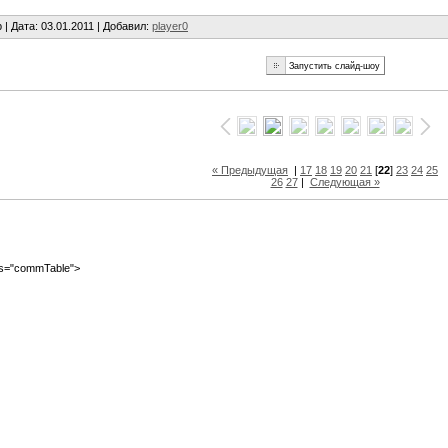
 |
Дата
: 03.01.2011 |
Добавил
:
player0
« Предыдущая
|
17
18
19
20
21
[
22
]
23
24
25
26
27
|
Следующая »
ass="commTable">