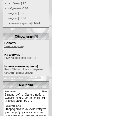
[артбук-яп] PB
[гайд-англ] OSG
[гайд-яп] FSGB
[гайд-яп] PEM
[энциклопедия-яп] FMWH
Обновления
[
?
]
Новости
Читы и перевод
На форуме
[
+
]
FM3 3dblock importer
(0)
Новые комментарии
[
+
]
Front Mission 3: прохождение,
секреты и персонажи
Мини-чат