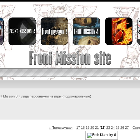
nt Mission 3
»
лица персонажей из игры (подконтрольные)
« Предыдущая
|
17
18
19
20
21
[
22
]
23
24
25
26
27
|
Сле