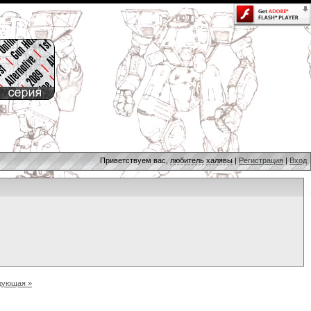
Приветствуем вас,
любитель халявы
|
Регистрация
|
Вход
дующая »