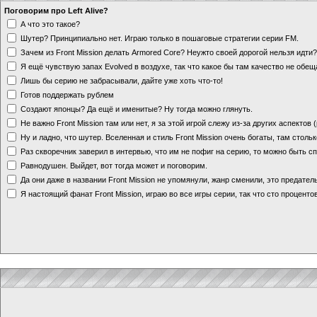
Поговорим про Left Alive?
А что это такое?
Шутер? Принципиально нет. Играю только в пошаговые стратегии серии FM.
Зачем из Front Mission делать Armored Core? Неужто своей дорогой нельзя идт
Я ещё чувствую запах Evolved в воздухе, так что какое бы там качество не обе
Лишь бы серию не забрасывали, дайте уже хоть что-то!
Готов поддержать рублем
Создают японцы? Да ещё и именитые? Ну тогда можно глянуть.
Не важно Front Mission там или нет, я за этой игрой слежу из-за других аспектов
Ну и ладно, что шутер. Вселенная и стиль Front Mission очень богаты, там стольк
Раз скворечник заверил в интервью, что им не пофиг на серию, то можно быть с
Равнодушен. Выйдет, вот тогда может и поговорим.
Да они даже в названии Front Mission не упомянули, жанр сменили, это предате
Я настоящий фанат Front Mission, играю во все игры серии, так что сто процентов