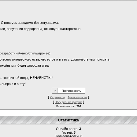
и? Отношусь заведомо без энтузиазма.
щали, репутация подпорчена, отношусь насторожено.
 (разработчик/жанр/стиль/прочее)
о всего интересного есть, что готов и в это с удовольствием поиграть.
покойными, будет хорошая игра.
льство чистой воды, НЕНАВИСТЬ!!!
 сыграю и в эту!
[
·
]
Результаты
Архив опросов
[
]
Обсудить на форуме
Всего ответов:
206
Статистика
Онлайн всего:
3
Гостей:
3
Пользователей:
0