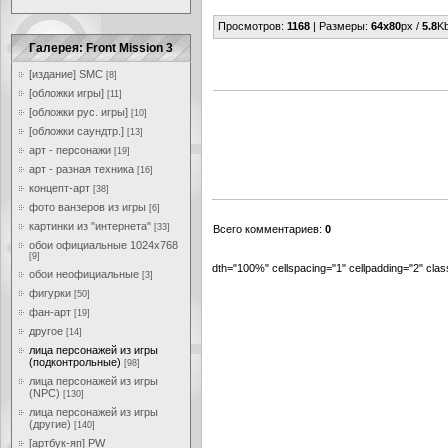
Просмотров
:
1168
|
Размеры
:
64x80
px /
5.8
Kb
Галерея: Front Mission 3
[издание] SMC
[8]
[обложки игры]
[11]
[обложки рус. игры]
[10]
[обложки саундтр.]
[13]
арт - персонажи
[19]
арт - разная техника
[16]
концепт-арт
[38]
фото ванзеров из игры
[6]
картинки из "интернета"
[33]
Всего комментариев
:
0
обои официальные 1024x768
[9]
dth="100%" cellspacing="1" cellpadding="2" cl
обои неофициальные
[3]
фигурки
[50]
фан-арт
[19]
другое
[14]
лица персонажей из игры
(подконтрольные)
[98]
лица персонажей из игры
(NPC)
[130]
лица персонажей из игры
(другие)
[140]
[артбук-яп] PW