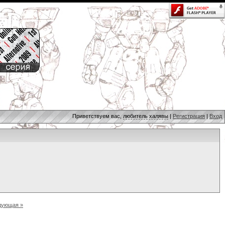
Приветствуем вас,
любитель халявы
|
Регистрация
|
Вход
дующая »