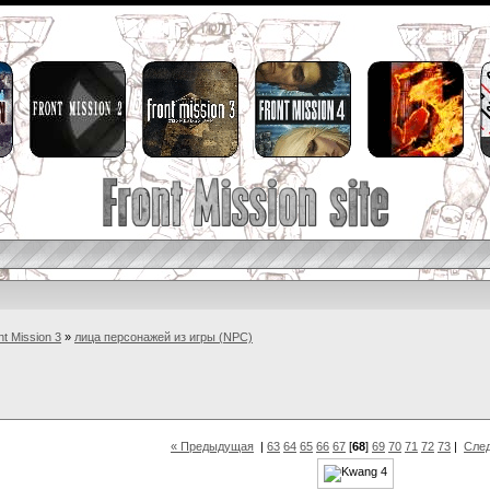
nt Mission 3
»
лица персонажей из игры (NPC)
« Предыдущая
|
63
64
65
66
67
[
68
]
69
70
71
72
73
|
Сле