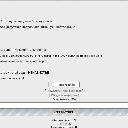
и? Отношусь заведомо без энтузиазма.
щали, репутация подпорчена, отношусь насторожено.
 (разработчик/жанр/стиль/прочее)
о всего интересного есть, что готов и в это с удовольствием поиграть.
покойными, будет хорошая игра.
льство чистой воды, НЕНАВИСТЬ!!!
 сыграю и в эту!
[
·
]
Результаты
Архив опросов
[
]
Обсудить на форуме
Всего ответов:
206
Статистика
Онлайн всего:
3
Гостей:
3
Пользователей:
0