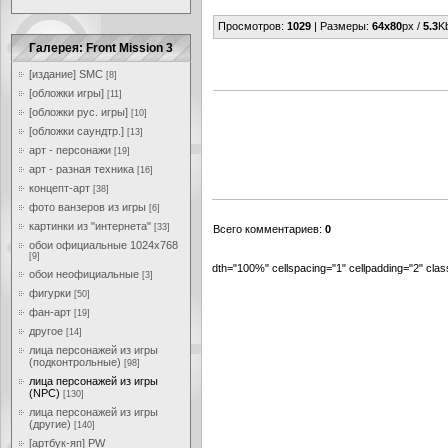
Просмотров
:
1029
|
Размеры
:
64x80
px /
5.3
K
Галерея: Front Mission 3
[издание] SMC
[8]
[обложки игры]
[11]
[обложки рус. игры]
[10]
[обложки саундтр.]
[13]
арт - персонажи
[19]
арт - разная техника
[16]
концепт-арт
[38]
фото ванзеров из игры
[6]
картинки из "интернета"
[33]
Всего комментариев
:
0
обои официальные 1024x768
[9]
dth="100%" cellspacing="1" cellpadding="2" cl
обои неофициальные
[3]
фигурки
[50]
фан-арт
[19]
другое
[14]
лица персонажей из игры
(подконтрольные)
[98]
лица персонажей из игры
(NPC)
[130]
лица персонажей из игры
(другие)
[140]
[артбук-яп] PW