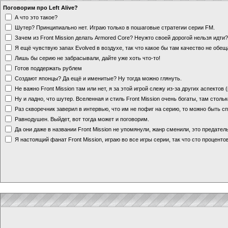
Поговорим про Left Alive?
А что это такое?
Шутер? Принципиально нет. Играю только в пошаговые стратегии серии FM.
Зачем из Front Mission делать Armored Core? Неужто своей дорогой нельзя идт
Я ещё чувствую запах Evolved в воздухе, так что какое бы там качество не обе
Лишь бы серию не забрасывали, дайте уже хоть что-то!
Готов поддержать рублем
Создают японцы? Да ещё и именитые? Ну тогда можно глянуть.
Не важно Front Mission там или нет, я за этой игрой слежу из-за других аспектов
Ну и ладно, что шутер. Вселенная и стиль Front Mission очень богаты, там стольк
Раз скворечник заверил в интервью, что им не пофиг на серию, то можно быть с
Равнодушен. Выйдет, вот тогда может и поговорим.
Да они даже в названии Front Mission не упомянули, жанр сменили, это предате
Я настоящий фанат Front Mission, играю во все игры серии, так что сто процентов