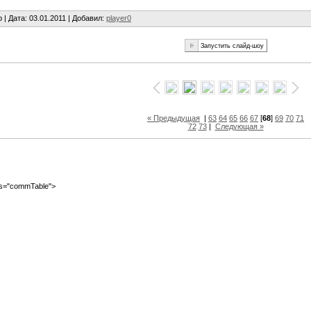
b |
Дата
: 03.01.2011 |
Добавил
:
player0
« Предыдущая
|
63
64
65
66
67
[
68
]
69
70
71
72
73
|
Следующая »
ass="commTable">