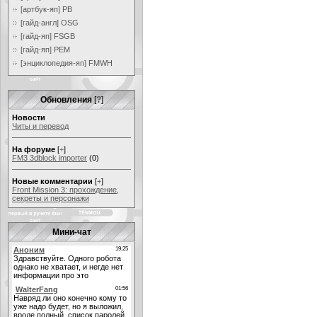
[артбук-яп] PB
[гайд-англ] OSG
[гайд-яп] FSGB
[гайд-яп] PEM
[энциклопедия-яп] FMWH
Обновления
[
?
]
Новости
Читы и перевод
На форуме
[
+
]
FM3 3dblock importer
(0)
Новые комментарии
[
+
]
Front Mission 3: прохождение,
секреты и персонажи
Мини-чат