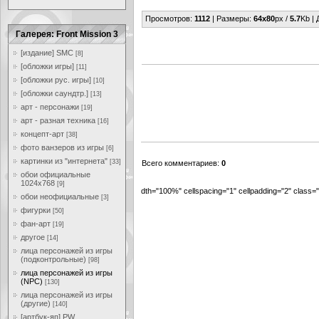
Просмотров
:
1112
|
Размеры
:
64x80
px /
5.7
Kb |
Галерея: Front Mission 3
[издание] SMC
[8]
[обложки игры]
[11]
[обложки рус. игры]
[10]
[обложки саундтр.]
[13]
арт - персонажи
[19]
арт - разная техника
[16]
концепт-арт
[38]
фото ванзеров из игры
[6]
картинки из "интернета"
[33]
Всего комментариев
:
0
обои официальные
1024x768
[9]
dth="100%" cellspacing="1" cellpadding="2" class
обои неофициальные
[3]
фигурки
[50]
фан-арт
[19]
другое
[14]
лица персонажей из игры
(подконтрольные)
[98]
лица персонажей из игры
(NPC)
[130]
лица персонажей из игры
(другие)
[140]
[артбук-яп] PW