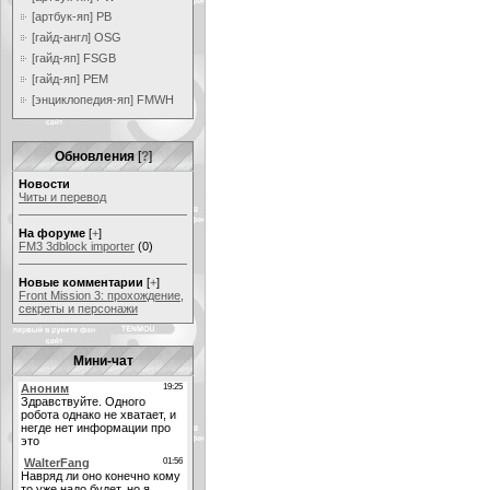
[артбук-яп] PB
[гайд-англ] OSG
[гайд-яп] FSGB
[гайд-яп] PEM
[энциклопедия-яп] FMWH
Обновления
[
?
]
Новости
Читы и перевод
На форуме
[
+
]
FM3 3dblock importer
(0)
Новые комментарии
[
+
]
Front Mission 3: прохождение,
секреты и персонажи
Мини-чат