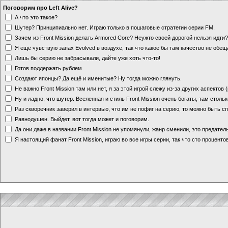
Поговорим про Left Alive?
А что это такое?
Шутер? Принципиально нет. Играю только в пошаговые стратегии серии FM.
Зачем из Front Mission делать Armored Core? Неужто своей дорогой нельзя идт
Я ещё чувствую запах Evolved в воздухе, так что какое бы там качество не обе
Лишь бы серию не забрасывали, дайте уже хоть что-то!
Готов поддержать рублем
Создают японцы? Да ещё и именитые? Ну тогда можно глянуть.
Не важно Front Mission там или нет, я за этой игрой слежу из-за других аспектов
Ну и ладно, что шутер. Вселенная и стиль Front Mission очень богаты, там стольк
Раз скворечник заверил в интервью, что им не пофиг на серию, то можно быть с
Равнодушен. Выйдет, вот тогда может и поговорим.
Да они даже в названии Front Mission не упомянули, жанр сменили, это предате
Я настоящий фанат Front Mission, играю во все игры серии, так что сто процентов