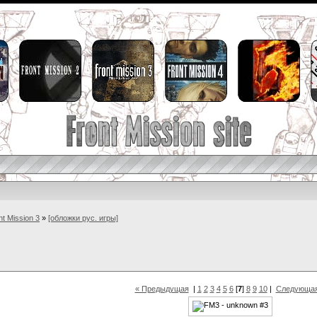
nt Mission 3
»
[обложки рус. игры]
« Предыдущая
|
1
2
3
4
5
6
[
7
]
8
9
10
|
Следующая