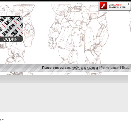
Приветствуем вас,
любитель халявы
|
Регистрация
|
Вход
 »