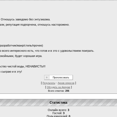
и? Отношусь заведомо без энтузиазма.
щали, репутация подпорчена, отношусь насторожено.
 (разработчик/жанр/стиль/прочее)
о всего интересного есть, что готов и в это с удовольствием поиграть.
покойными, будет хорошая игра.
льство чистой воды, НЕНАВИСТЬ!!!
 сыграю и в эту!
[
·
]
Результаты
Архив опросов
[
]
Обсудить на форуме
Всего ответов:
206
Статистика
Онлайн всего:
3
Гостей:
3
Пользователей:
0