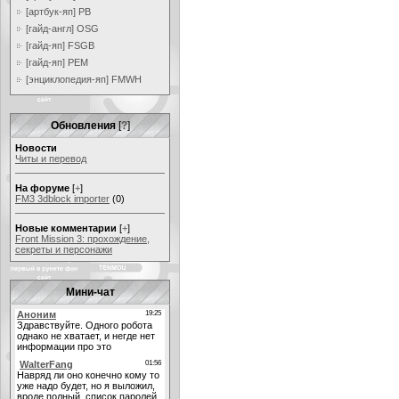
[артбук-яп] PB
[гайд-англ] OSG
[гайд-яп] FSGB
[гайд-яп] PEM
[энциклопедия-яп] FMWH
Обновления
[
?
]
Новости
Читы и перевод
На форуме
[
+
]
FM3 3dblock importer
(0)
Новые комментарии
[
+
]
Front Mission 3: прохождение,
секреты и персонажи
Мини-чат