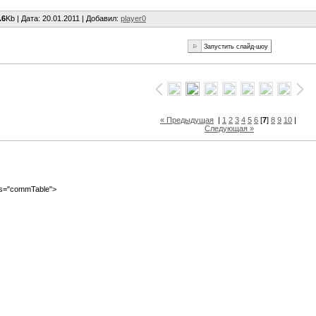
.6
Kb |
Дата
: 20.01.2011 |
Добавил
:
player0
« Предыдущая
|
1
2
3
4
5
6
[
7
]
8
9
10
|
Следующая »
ass="commTable">