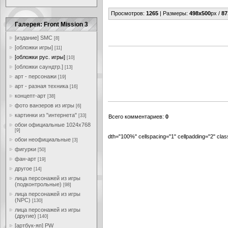
Просмотров
:
1265
|
Размеры
:
498x500
px /
87
Галерея: Front Mission 3
[издание] SMC
[8]
[обложки игры]
[11]
[обложки рус. игры]
[10]
[обложки саундтр.]
[13]
арт - персонажи
[19]
арт - разная техника
[16]
концепт-арт
[38]
фото ванзеров из игры
[6]
картинки из "интернета"
[33]
Всего комментариев
:
0
обои официальные 1024x768
[9]
dth="100%" cellspacing="1" cellpadding="2" cl
обои неофициальные
[3]
фигурки
[50]
фан-арт
[19]
другое
[14]
лица персонажей из игры
(подконтрольные)
[98]
лица персонажей из игры
(NPC)
[130]
лица персонажей из игры
(другие)
[140]
[артбук-яп] PW