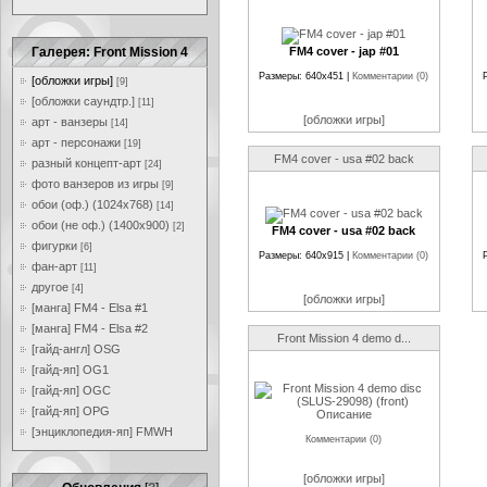
Галерея: Front Mission 4
FM4 cover - jap #01
Размеры: 640x451 |
Комментарии (0)
[обложки игры]
[9]
[обложки саундтр.]
[11]
[обложки игры]
арт - ванзеры
[14]
арт - персонажи
[19]
FM4 cover - usa #02 back
разный концепт-арт
[24]
фото ванзеров из игры
[9]
обои (оф.) (1024x768)
[14]
обои (не оф.) (1400x900)
[2]
FM4 cover - usa #02 back
фигурки
[6]
Размеры: 640x915 |
Комментарии (0)
фан-арт
[11]
другое
[4]
[обложки игры]
[манга] FM4 - Elsa #1
[манга] FM4 - Elsa #2
Front Mission 4 demo d...
[гайд-англ] OSG
[гайд-яп] OG1
[гайд-яп] OGC
[гайд-яп] OPG
Описание
[энциклопедия-яп] FMWH
Комментарии (0)
[обложки игры]