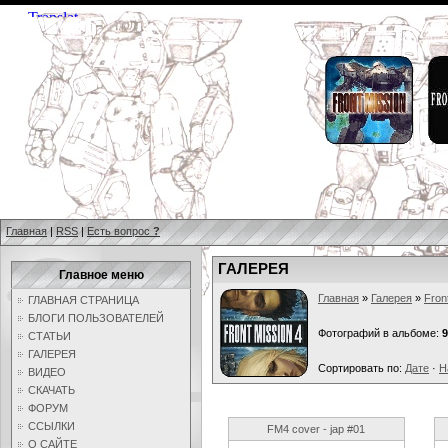
Главная
|
RSS
|
Есть вопрос
?
ГАЛЕРЕЯ
Главное меню
Главная
»
Галерея
»
Fron
ГЛАВНАЯ СТРАНИЦА
БЛОГИ ПОЛЬЗОВАТЕЛЕЙ
Фотографий в альбоме:
9
СТАТЬИ
ГАЛЕРЕЯ
Сортировать по:
Дате
·
Н
ВИДЕО
СКАЧАТЬ
ФОРУМ
ССЫЛКИ
FM4 cover - jap #01
О САЙТЕ