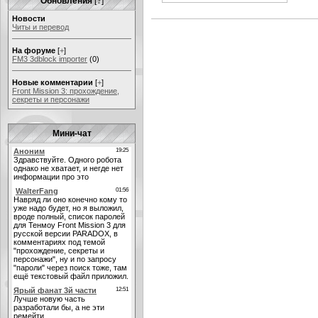
Обновления
[
?
]
Новости
Читы и перевод
На форуме
[
+
]
FM3 3dblock importer
(0)
Новые комментарии
[
+
]
Front Mission 3: прохождение,
секреты и персонажи
Мини-чат