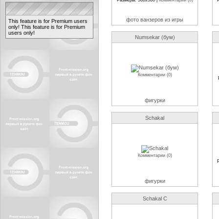
Размеры: 500x500 |
Комментарии (0)
фото ванзеров из игры
This feature is for Premium users
only!
This feature is for Premium
users only!
Numsekar (бум)
Комментарии (0)
фигурки
Schakal
Комментарии (0)
фигурки
Schakal C