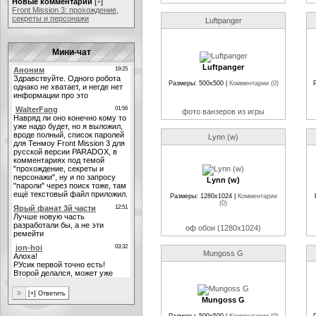
Новые комментарии
[
+
]
Front Mission 3: прохождение,
секреты и персонажи
Luftpanger
Мини-чат
Luftpanger
Размеры: 500x500 |
Комментарии (0)
фото ванзеров из игры
Lynn (w)
Lynn (w)
Размеры: 1280x1024 |
Комментарии
(0)
оф обои (1280x1024)
Mungoss G
Mungoss G