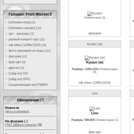
Галерея: Front Mission 5
Комментарии (0)
[обложки игры]
[5]
[обложки саундтр.]
[6]
фигурки
арт - ванзеры
[5]
разный концепт-арт
[22]
Kyojun (w)
оф обои (1280x1024)
[30]
фото ванзеров из игры
[121]
фигурки
[12]
фан-арт
Kyojun (w)
[6]
другое
[11]
Размеры: 1280x1024 |
Комментарии
(0)
[гайд-яп] OG
[гайд-яп] OPG
оф обои (1280x1024)
[энциклопедия-яп] FMWH
Linn
Обновления
[
?
]
Новости
Читы и перевод
Linn
Размеры: 590x800 |
Комментарии (1)
Р
На форуме
[
+
]
FM3 3dblock importer
(0)
фан-арт