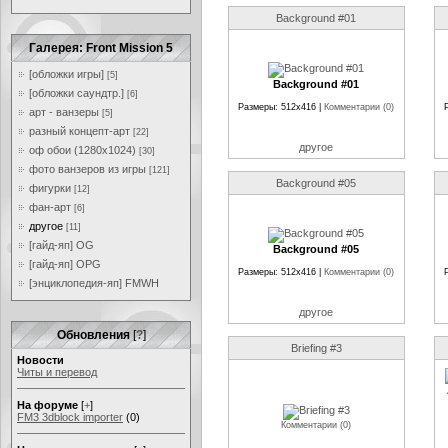
Background #01
Галерея: Front Mission 5
[обложки игры]
[5]
Background #01
[обложки саундтр.]
[6]
Размеры: 512x416 |
Комментарии (0)
арт - ванзеры
[5]
разный концепт-арт
[22]
другое
оф обои (1280x1024)
[30]
фото ванзеров из игры
[121]
Background #05
фигурки
[12]
фан-арт
[6]
другое
[11]
[гайд-яп] OG
Background #05
[гайд-яп] OPG
Размеры: 512x416 |
Комментарии (0)
[энциклопедия-яп] FMWH
другое
Обновления
[
?
]
Briefing #3
Новости
Читы и перевод
На форуме
[
+
]
FM3 3dblock importer
(0)
Комментарии (0)