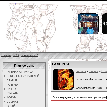
Главная
|
RSS
|
Есть вопрос
?
ГАЛЕРЕЯ
Главное меню
Главная
»
Галерея
»
Fron
ГЛАВНАЯ СТРАНИЦА
БЛОГИ ПОЛЬЗОВАТЕЛЕЙ
Фотографий в альбоме:
1
СТАТЬИ
ГАЛЕРЕЯ
Сортировать по:
Дате
·
Н
ВИДЕО
СКАЧАТЬ
ФОРУМ
Все бэкграунды, а также многие другие гр
ССЫЛКИ
О САЙТЕ