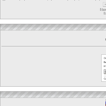
[
Рез
[