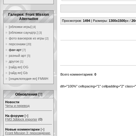
Галерея: Front Mission
Alternative
Просмотров
:
1494
|
Размеры
:
1300x1500
px /
26
[обложки игры]
[4]
[обложки саундтр.]
[3]
фото ванзеров из игры
[2]
персонажи
[20]
фан-арт
[7]
разный арт
[5]
другое
[1]
[гайд-яп] OG
[гайд-яп] Gb
Всего комментариев
:
0
[энциклопедия-яп] FMWH
dth="100%" cellspacing="1" cellpadding="2" class
Обновления
[
?
]
Новости
Читы и перевод
На форуме
[
+
]
FM3 3dblock importer
(0)
Новые комментарии
[
+
]
Front Mission 3: прохождение,