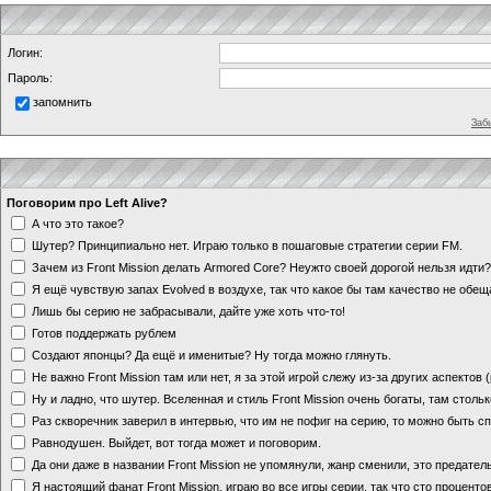
Логин:
Пароль:
запомнить
Заб
Поговорим про Left Alive?
А что это такое?
Шутер? Принципиально нет. Играю только в пошаговые стратегии серии FM.
Зачем из Front Mission делать Armored Core? Неужто своей дорогой нельзя идт
Я ещё чувствую запах Evolved в воздухе, так что какое бы там качество не обе
Лишь бы серию не забрасывали, дайте уже хоть что-то!
Готов поддержать рублем
Создают японцы? Да ещё и именитые? Ну тогда можно глянуть.
Не важно Front Mission там или нет, я за этой игрой слежу из-за других аспектов
Ну и ладно, что шутер. Вселенная и стиль Front Mission очень богаты, там стольк
Раз скворечник заверил в интервью, что им не пофиг на серию, то можно быть с
Равнодушен. Выйдет, вот тогда может и поговорим.
Да они даже в названии Front Mission не упомянули, жанр сменили, это предате
Я настоящий фанат Front Mission, играю во все игры серии, так что сто процентов