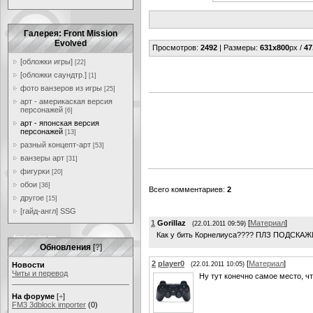
Галерея: Front Mission
Evolved
Просмотров
:
2492
|
Размеры
:
631x800
px /
47
[обложки игры]
[22]
[обложки саундтр.]
[1]
фото ванзеров из игры
[25]
арт - америкаская версия
персонажей
[6]
арт - японская версия
персонажей
[13]
разный концепт-арт
[53]
ванзеры арт
[31]
фигурки
[20]
обои
[36]
Всего комментариев
:
2
другое
[15]
[гайд-англ] SSG
1
Gorillaz
[
Материал
]
(22.01.2011 09:59)
Как у бить Корнелиуса???? ПЛЗ ПОДСКА
Обновления
[
?
]
2
player0
[
Материал
]
Новости
(22.01.2011 10:05)
Читы и перевод
Ну тут конечно самое место, ч
На форуме
[
+
]
FM3 3dblock importer
(0)