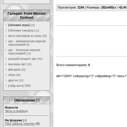
Просмотров
:
1194
|
Размеры
:
282x400
px /
42.4
K
Галерея: Front Mission
Evolved
[обложки игры]
[22]
[обложки саундтр.]
[1]
фото ванзеров из игры
[25]
арт - америкаская версия
персонажей
[6]
арт - японская версия
персонажей
[13]
разный концепт-арт
[53]
ванзеры арт
[31]
Всего комментариев
:
0
фигурки
[20]
обои
[36]
dth="100%" cellspacing="1" cellpadding="2" class
другое
[15]
[гайд-англ] SSG
Обновления
[
?
]
Новости
Читы и перевод
На форуме
[
+
]
FM3 3dblock importer
(0)