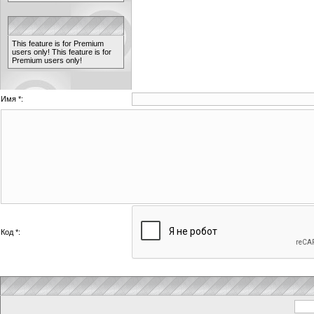
This feature is for Premium
users only!
This feature is for
Premium users only!
Имя *:
Код *: