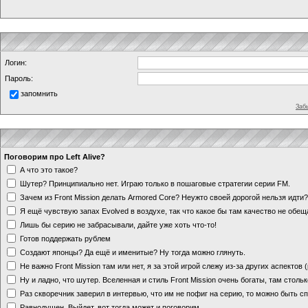
Логин:
Пароль:
запомнить
Заб
Поговорим про Left Alive?
А что это такое?
Шутер? Принципиально нет. Играю только в пошаговые стратегии серии FM.
Зачем из Front Mission делать Armored Core? Неужто своей дорогой нельзя идт
Я ещё чувствую запах Evolved в воздухе, так что какое бы там качество не обе
Лишь бы серию не забрасывали, дайте уже хоть что-то!
Готов поддержать рублем
Создают японцы? Да ещё и именитые? Ну тогда можно глянуть.
Не важно Front Mission там или нет, я за этой игрой слежу из-за других аспектов
Ну и ладно, что шутер. Вселенная и стиль Front Mission очень богаты, там стольк
Раз скворечник заверил в интервью, что им не пофиг на серию, то можно быть с
Равнодушен. Выйдет, вот тогда может и поговорим.