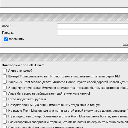
Логин:
Пароль:
запомнить
Заб
Поговорим про Left Alive?
А что это такое?
Шутер? Принципиально нет. Играю только в пошаговые стратегии серии FM.
Зачем из Front Mission делать Armored Core? Неужто своей дорогой нельзя идт
Я ещё чувствую запах Evolved в воздухе, так что какое бы там качество не обе
Лишь бы серию не забрасывали, дайте уже хоть что-то!
Готов поддержать рублем
Создают японцы? Да ещё и именитые? Ну тогда можно глянуть.
Не важно Front Mission там или нет, я за этой игрой слежу из-за других аспектов
Ну и ладно, что шутер. Вселенная и стиль Front Mission очень богаты, там стольк
Раз скворечник заверил в интервью, что им не пофиг на серию, то можно быть с
Равнодушен. Выйдет, вот тогда может и поговорим.