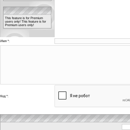
This feature is for Premium
users only!
This feature is for
Premium users only!
Имя *:
Код *: