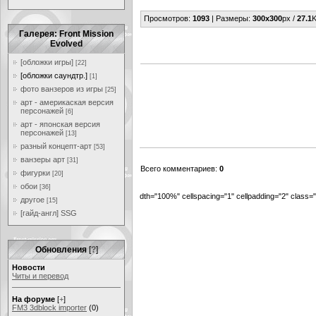
Просмотров
:
1093
|
Размеры
:
300x300
px /
27.1
K
Галерея: Front Mission
Evolved
[обложки игры]
[22]
[обложки саундтр.]
[1]
фото ванзеров из игры
[25]
арт - америкаская версия
персонажей
[6]
арт - японская версия
персонажей
[13]
разный концепт-арт
[53]
ванзеры арт
[31]
Всего комментариев
:
0
фигурки
[20]
обои
[36]
dth="100%" cellspacing="1" cellpadding="2" class
другое
[15]
[гайд-англ] SSG
Обновления
[
?
]
Новости
Читы и перевод
На форуме
[
+
]
FM3 3dblock importer
(0)