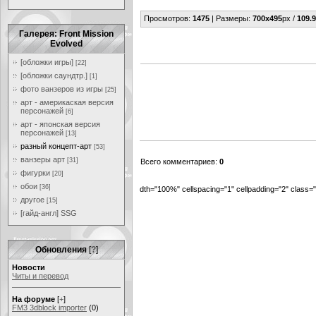
Просмотров
:
1475
|
Размеры
:
700x495
px /
109.9
Галерея: Front Mission
Evolved
[обложки игры]
[22]
[обложки саундтр.]
[1]
фото ванзеров из игры
[25]
арт - америкаская версия
персонажей
[6]
арт - японская версия
персонажей
[13]
разный концепт-арт
[53]
ванзеры арт
[31]
Всего комментариев
:
0
фигурки
[20]
обои
[36]
dth="100%" cellspacing="1" cellpadding="2" class
другое
[15]
[гайд-англ] SSG
Обновления
[
?
]
Новости
Читы и перевод
На форуме
[
+
]
FM3 3dblock importer
(0)