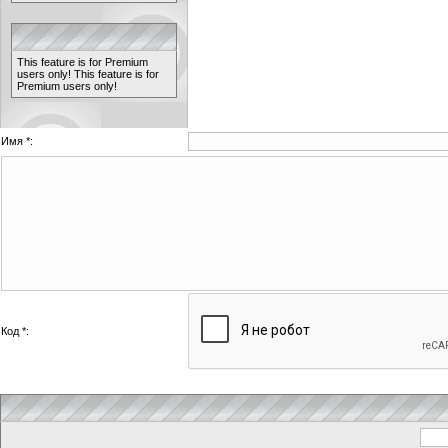
This feature is for Premium
users only!
This feature is for
Premium users only!
Имя *:
Код *: