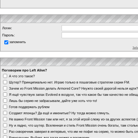
Логин:
Пароль:
запомнить
Заб
Поговорим про Left Alive?
А что это такое?
Шутер? Принципиально нет. Играю только в пошаговые стратегии серии FM.
Зачем из Front Mission делать Armored Core? Неужто своей дорогой нельзя идт
Я ещё чувствую запах Evolved в воздухе, так что какое бы там качество не обе
Лишь бы серию не забрасывали, дайте уже хоть что-то!
Готов поддержать рублем
Создают японцы? Да ещё и именитые? Ну тогда можно глянуть.
Не важно Front Mission там или нет, я за этой игрой слежу из-за других аспектов
Ну и ладно, что шутер. Вселенная и стиль Front Mission очень богаты, там стольк
Раз скворечник заверил в интервью, что им не пофиг на серию, то можно быть с
Равнодушен. Выйдет, вот тогда может и поговорим.