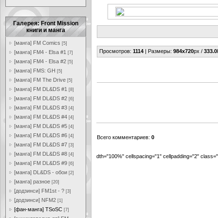
Галерея: Front Mission
книги и манга
[манга] FM Comics
[5]
Просмотров
:
1114
|
Размеры
:
984x720
px /
333.0
[манга] FM4 - Elsa #1
[7]
[манга] FM4 - Elsa #2
[5]
[манга] FMS: GH
[5]
[манга] FM The Drive
[5]
[манга] FM DL&DS #1
[8]
[манга] FM DL&DS #2
[6]
[манга] FM DL&DS #3
[4]
[манга] FM DL&DS #4
[4]
[манга] FM DL&DS #5
[4]
[манга] FM DL&DS #6
[4]
Всего комментариев
:
0
[манга] FM DL&DS #7
[3]
[манга] FM DL&DS #8
[4]
dth="100%" cellspacing="1" cellpadding="2" class
[манга] FM DL&DS #9
[6]
[манга] DL&DS - обои
[2]
[манга] разное
[20]
[додзинси] FM1st - ?
[3]
[додзинси] NFM2
[1]
[фан-манга] TSoSC
[7]