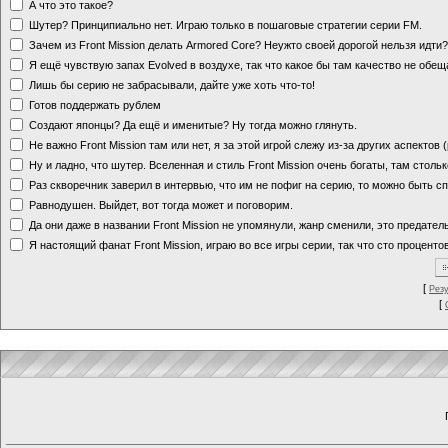
А что это такое?
Шутер? Принципиально нет. Играю только в пошаговые стратегии серии FM.
Зачем из Front Mission делать Armored Core? Неужто своей дорогой нельзя идт
Я ещё чувствую запах Evolved в воздухе, так что какое бы там качество не обе
Лишь бы серию не забрасывали, дайте уже хоть что-то!
Готов поддержать рублем
Создают японцы? Да ещё и именитые? Ну тогда можно глянуть.
Не важно Front Mission там или нет, я за этой игрой слежу из-за других аспектов
Ну и ладно, что шутер. Вселенная и стиль Front Mission очень богаты, там стольк
Раз скворечник заверил в интервью, что им не пофиг на серию, то можно быть с
Равнодушен. Выйдет, вот тогда может и поговорим.
Да они даже в названии Front Mission не упомянули, жанр сменили, это предате
Я настоящий фанат Front Mission, играю во все игры серии, так что сто процентов
[
Рез
[