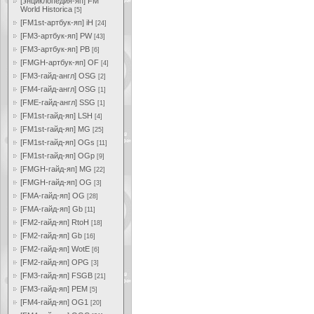
[энциклопедия-яп] FM
World Historica
[5]
[FM1st-артбук-яп] iH
[24]
[FM3-артбук-яп] PW
[43]
[FM3-артбук-яп] PB
[6]
[FMGH-артбук-яп] OF
[4]
[FM3-гайд-англ] OSG
[2]
[FM4-гайд-англ] OSG
[1]
[FME-гайд-англ] SSG
[1]
[FM1st-гайд-яп] LSH
[4]
[FM1st-гайд-яп] MG
[25]
[FM1st-гайд-яп] OGs
[11]
[FM1st-гайд-яп] OGp
[9]
[FMGH-гайд-яп] MG
[22]
[FMGH-гайд-яп] OG
[3]
[FMA-гайд-яп] OG
[28]
[FMA-гайд-яп] Gb
[11]
[FM2-гайд-яп] RtoH
[18]
[FM2-гайд-яп] Gb
[16]
[FM2-гайд-яп] WotE
[6]
[FM2-гайд-яп] OPG
[3]
[FM3-гайд-яп] FSGB
[21]
[FM3-гайд-яп] PEM
[5]
[FM4-гайд-яп] OG1
[20]