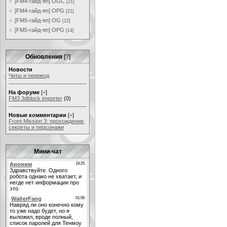
[FM4-гайд-яп] OGC
[21]
[FM4-гайд-яп] OPG
[21]
[FM5-гайд-яп] OG
[12]
[FM5-гайд-яп] OPG
[14]
Обновления
[
?
]
Новости
Читы и перевод
На форуме
[
+
]
FM3 3dblock importer
(0)
Новые комментарии
[
+
]
Front Mission 3: прохождение,
секреты и персонажи
Мини-чат