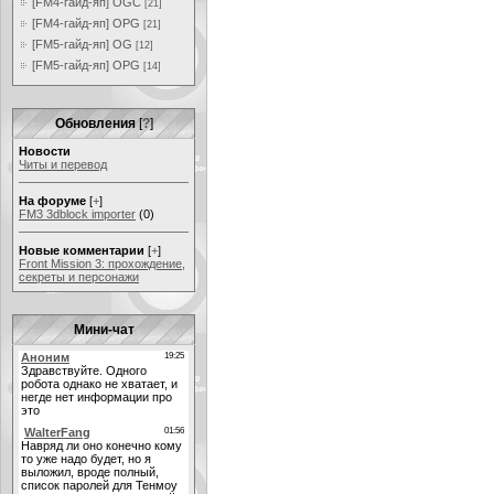
[FM4-гайд-яп] OGC
[21]
[FM4-гайд-яп] OPG
[21]
[FM5-гайд-яп] OG
[12]
[FM5-гайд-яп] OPG
[14]
Обновления
[
?
]
Новости
Читы и перевод
На форуме
[
+
]
FM3 3dblock importer
(0)
Новые комментарии
[
+
]
Front Mission 3: прохождение,
секреты и персонажи
Мини-чат