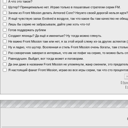
А что это такое?
Шутер? Принципиально нет. Играю только в пошаговые стратегии серии FM.
Зачем из Front Mission делать Armored Core? Неужто своей дорогой нельзя идт
Я ещё чувствую запах Evolved в воздухе, так что какое бы там качество не обе
Лишь бы серию не забрасывали, дайте уже хоть что-то!
Готов поддержать рублем
Создают японцы? Да ещё и именитые? Ну тогда можно глянуть.
Не важно Front Mission там или нет, я за этой игрой слежу из-за других аспектов
Ну и ладно, что шутер. Вселенная и стиль Front Mission очень богаты, там стольк
Раз скворечник заверил в интервью, что им не пофиг на серию, то можно быть с
Равнодушен. Выйдет, вот тогда может и поговорим.
Да они даже в названии Front Mission не упомянули, жанр сменили, это предате
Я настоящий фанат Front Mission, играю во все игры серии, так что сто процентов
[
Рез
[