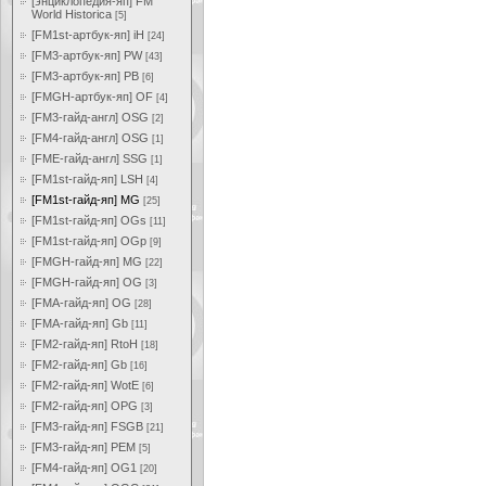
[энциклопедия-яп] FM
World Historica
[5]
[FM1st-артбук-яп] iH
[24]
[FM3-артбук-яп] PW
[43]
[FM3-артбук-яп] PB
[6]
[FMGH-артбук-яп] OF
[4]
[FM3-гайд-англ] OSG
[2]
[FM4-гайд-англ] OSG
[1]
[FME-гайд-англ] SSG
[1]
[FM1st-гайд-яп] LSH
[4]
[FM1st-гайд-яп] MG
[25]
[FM1st-гайд-яп] OGs
[11]
[FM1st-гайд-яп] OGp
[9]
[FMGH-гайд-яп] MG
[22]
[FMGH-гайд-яп] OG
[3]
[FMA-гайд-яп] OG
[28]
[FMA-гайд-яп] Gb
[11]
[FM2-гайд-яп] RtoH
[18]
[FM2-гайд-яп] Gb
[16]
[FM2-гайд-яп] WotE
[6]
[FM2-гайд-яп] OPG
[3]
[FM3-гайд-яп] FSGB
[21]
[FM3-гайд-яп] PEM
[5]
[FM4-гайд-яп] OG1
[20]