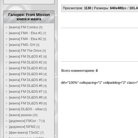
Просмотров
:
1130
|
Размеры
:
640x480
px /
101.4
Галерея: Front Mission
книги и манга
[манга] FM Comics
[5]
[манга] FM4 - Elsa #1
[7]
[манга] FM4 - Elsa #2
[5]
[манга] FMS: GH
[5]
[манга] FM The Drive
[5]
[манга] FM DL&DS #1
[8]
[манга] FM DL&DS #2
[6]
[манга] FM DL&DS #3
[4]
Всего комментариев
:
0
[манга] FM DL&DS #4
[4]
[манга] FM DL&DS #5
[4]
dth="100%" cellspacing="1" cellpadding="2" class
[манга] FM DL&DS #6
[4]
[манга] FM DL&DS #7
[3]
[манга] FM DL&DS #8
[4]
[манга] FM DL&DS #9
[6]
[манга] DL&DS - обои
[2]
[манга] разное
[20]
[додзинси] FM1st - ?
[3]
[додзинси] NFM2
[1]
[фан-манга] TSoSC
[7]