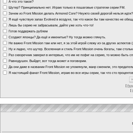
А что это такое?
Шутер? Принципиально нет. Играю только в пошаговые стратегии серии FM.
Зачем из Front Mission делать Armored Core? Неужто своей дорогой нельзя идт
Я ещё чувствую запах Evolved в воздухе, так что какое бы там качество не обе
Лишь бы серию не забрасывали, дайте уже хоть что-то!
Готов поддержать рублем
Создают японцы? Да ещё и именитые? Ну тогда можно глянуть.
Не важно Front Mission там или нет, я за этой игрой слежу из-за других аспектов
Ну и ладно, что шутер. Вселенная и стиль Front Mission очень богаты, там стольк
Раз скворечник заверил в интервью, что им не пофиг на серию, то можно быть с
Равнодушен. Выйдет, вот тогда может и поговорим.
Да они даже в названии Front Mission не упомянули, жанр сменили, это предате
Я настоящий фанат Front Mission, играю во все игры серии, так что сто процентов
[
Рез
[