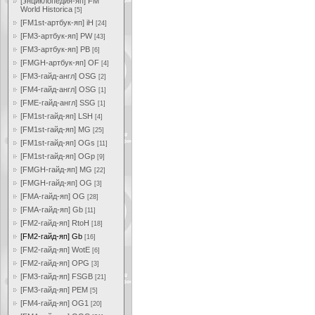
[энциклопедия-яп] FM
World Historica
[5]
[FM1st-артбук-яп] iH
[24]
[FM3-артбук-яп] PW
[43]
[FM3-артбук-яп] PB
[6]
[FMGH-артбук-яп] OF
[4]
[FM3-гайд-англ] OSG
[2]
[FM4-гайд-англ] OSG
[1]
[FME-гайд-англ] SSG
[1]
[FM1st-гайд-яп] LSH
[4]
[FM1st-гайд-яп] MG
[25]
[FM1st-гайд-яп] OGs
[11]
[FM1st-гайд-яп] OGp
[9]
[FMGH-гайд-яп] MG
[22]
[FMGH-гайд-яп] OG
[3]
[FMA-гайд-яп] OG
[28]
[FMA-гайд-яп] Gb
[11]
[FM2-гайд-яп] RtoH
[18]
[FM2-гайд-яп] Gb
[16]
[FM2-гайд-яп] WotE
[6]
[FM2-гайд-яп] OPG
[3]
[FM3-гайд-яп] FSGB
[21]
[FM3-гайд-яп] PEM
[5]
[FM4-гайд-яп] OG1
[20]