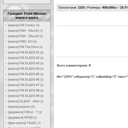
Просмотров
:
1103
|
Размеры
:
400x300
px /
19.7
K
Галерея: Front Mission
книги и манга
[манга] FM Comics
[5]
[манга] FM4 - Elsa #1
[7]
[манга] FM4 - Elsa #2
[5]
[манга] FMS: GH
[5]
[манга] FM The Drive
[5]
[манга] FM DL&DS #1
[8]
[манга] FM DL&DS #2
[6]
[манга] FM DL&DS #3
[4]
Всего комментариев
:
0
[манга] FM DL&DS #4
[4]
[манга] FM DL&DS #5
[4]
dth="100%" cellspacing="1" cellpadding="2" class
[манга] FM DL&DS #6
[4]
[манга] FM DL&DS #7
[3]
[манга] FM DL&DS #8
[4]
[манга] FM DL&DS #9
[6]
[манга] DL&DS - обои
[2]
[манга] разное
[20]
[додзинси] FM1st - ?
[3]
[додзинси] NFM2
[1]
[фан-манга] TSoSC
[7]