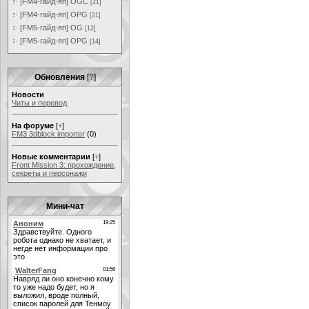
[FM4-гайд-яп] OGC
[21]
[FM4-гайд-яп] OPG
[21]
[FM5-гайд-яп] OG
[12]
[FM5-гайд-яп] OPG
[14]
Обновления
[
?
]
Новости
Читы и перевод
На форуме
[
+
]
FM3 3dblock importer
(0)
Новые комментарии
[
+
]
Front Mission 3: прохождение,
секреты и персонажи
Мини-чат