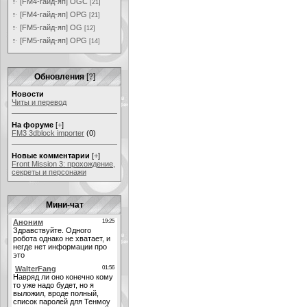
[FM4-гайд-яп] OGC
[21]
[FM4-гайд-яп] OPG
[21]
[FM5-гайд-яп] OG
[12]
[FM5-гайд-яп] OPG
[14]
Обновления
[
?
]
Новости
Читы и перевод
На форуме
[
+
]
FM3 3dblock importer
(0)
Новые комментарии
[
+
]
Front Mission 3: прохождение,
секреты и персонажи
Мини-чат