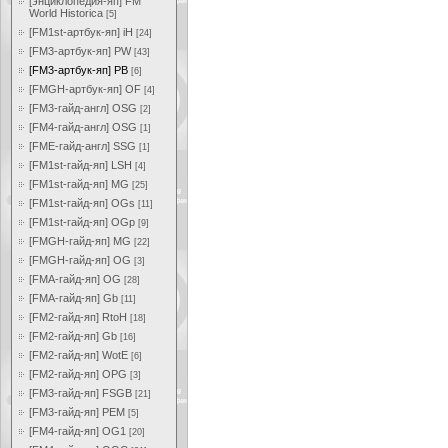
[энциклопедия-яп] FM
World Historica
[5]
[FM1st-артбук-яп] iH
[24]
[FM3-артбук-яп] PW
[43]
[FM3-артбук-яп] PB
[6]
[FMGH-артбук-яп] OF
[4]
[FM3-гайд-англ] OSG
[2]
[FM4-гайд-англ] OSG
[1]
[FME-гайд-англ] SSG
[1]
[FM1st-гайд-яп] LSH
[4]
[FM1st-гайд-яп] MG
[25]
[FM1st-гайд-яп] OGs
[11]
[FM1st-гайд-яп] OGp
[9]
[FMGH-гайд-яп] MG
[22]
[FMGH-гайд-яп] OG
[3]
[FMA-гайд-яп] OG
[28]
[FMA-гайд-яп] Gb
[11]
[FM2-гайд-яп] RtoH
[18]
[FM2-гайд-яп] Gb
[16]
[FM2-гайд-яп] WotE
[6]
[FM2-гайд-яп] OPG
[3]
[FM3-гайд-яп] FSGB
[21]
[FM3-гайд-яп] PEM
[5]
[FM4-гайд-яп] OG1
[20]