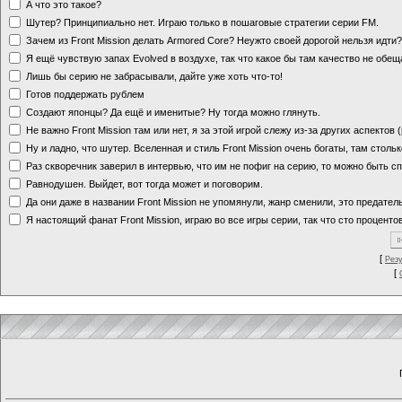
А что это такое?
Шутер? Принципиально нет. Играю только в пошаговые стратегии серии FM.
Зачем из Front Mission делать Armored Core? Неужто своей дорогой нельзя идт
Я ещё чувствую запах Evolved в воздухе, так что какое бы там качество не обе
Лишь бы серию не забрасывали, дайте уже хоть что-то!
Готов поддержать рублем
Создают японцы? Да ещё и именитые? Ну тогда можно глянуть.
Не важно Front Mission там или нет, я за этой игрой слежу из-за других аспектов
Ну и ладно, что шутер. Вселенная и стиль Front Mission очень богаты, там стольк
Раз скворечник заверил в интервью, что им не пофиг на серию, то можно быть с
Равнодушен. Выйдет, вот тогда может и поговорим.
Да они даже в названии Front Mission не упомянули, жанр сменили, это предате
Я настоящий фанат Front Mission, играю во все игры серии, так что сто процентов
[
Рез
[