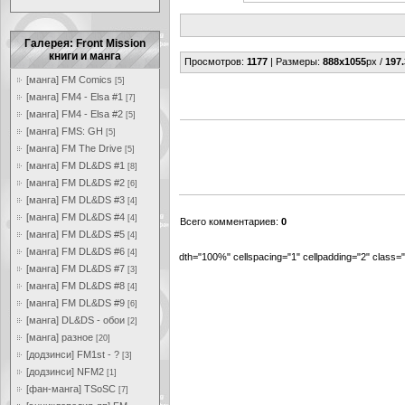
Галерея: Front Mission
книги и манга
Просмотров
:
1177
|
Размеры
:
888x1055
px /
197.
[манга] FM Comics
[5]
[манга] FM4 - Elsa #1
[7]
[манга] FM4 - Elsa #2
[5]
[манга] FMS: GH
[5]
[манга] FM The Drive
[5]
[манга] FM DL&DS #1
[8]
[манга] FM DL&DS #2
[6]
[манга] FM DL&DS #3
[4]
[манга] FM DL&DS #4
[4]
Всего комментариев
:
0
[манга] FM DL&DS #5
[4]
[манга] FM DL&DS #6
[4]
dth="100%" cellspacing="1" cellpadding="2" class
[манга] FM DL&DS #7
[3]
[манга] FM DL&DS #8
[4]
[манга] FM DL&DS #9
[6]
[манга] DL&DS - обои
[2]
[манга] разное
[20]
[додзинси] FM1st - ?
[3]
[додзинси] NFM2
[1]
[фан-манга] TSoSC
[7]