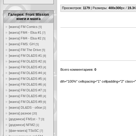
Просмотров
:
1179
|
Размеры
:
400x300
px /
19.3
K
Галерея: Front Mission
книги и манга
[манга] FM Comics
[5]
[манга] FM4 - Elsa #1
[7]
[манга] FM4 - Elsa #2
[5]
[манга] FMS: GH
[5]
[манга] FM The Drive
[5]
[манга] FM DL&DS #1
[8]
[манга] FM DL&DS #2
[6]
[манга] FM DL&DS #3
[4]
Всего комментариев
:
0
[манга] FM DL&DS #4
[4]
[манга] FM DL&DS #5
[4]
dth="100%" cellspacing="1" cellpadding="2" class
[манга] FM DL&DS #6
[4]
[манга] FM DL&DS #7
[3]
[манга] FM DL&DS #8
[4]
[манга] FM DL&DS #9
[6]
[манга] DL&DS - обои
[2]
[манга] разное
[20]
[додзинси] FM1st - ?
[3]
[додзинси] NFM2
[1]
[фан-манга] TSoSC
[7]