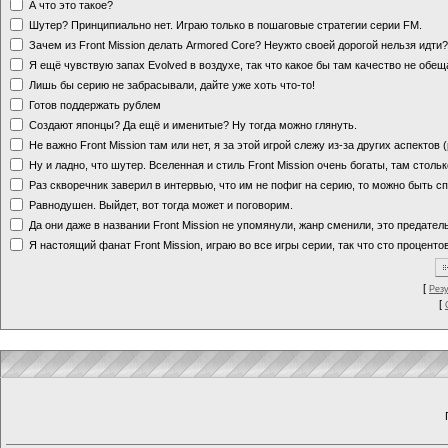
А что это такое?
Шутер? Принципиально нет. Играю только в пошаговые стратегии серии FM.
Зачем из Front Mission делать Armored Core? Неужто своей дорогой нельзя идт
Я ещё чувствую запах Evolved в воздухе, так что какое бы там качество не обе
Лишь бы серию не забрасывали, дайте уже хоть что-то!
Готов поддержать рублем
Создают японцы? Да ещё и именитые? Ну тогда можно глянуть.
Не важно Front Mission там или нет, я за этой игрой слежу из-за других аспектов
Ну и ладно, что шутер. Вселенная и стиль Front Mission очень богаты, там стольк
Раз скворечник заверил в интервью, что им не пофиг на серию, то можно быть с
Равнодушен. Выйдет, вот тогда может и поговорим.
Да они даже в названии Front Mission не упомянули, жанр сменили, это предате
Я настоящий фанат Front Mission, играю во все игры серии, так что сто процентов
[
Рез
[