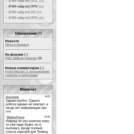
[FM4-гайд-яп] OGC
[21]
[FM4-гайд-яп] OPG
[21]
[FM5-гайд-яп] OG
[12]
[FM5-гайд-яп] OPG
[14]
Обновления
[
?
]
Новости
Читы и перевод
На форуме
[
+
]
FM3 3dblock importer
(0)
Новые комментарии
[
+
]
Front Mission 3: прохождение,
секреты и персонажи
Мини-чат