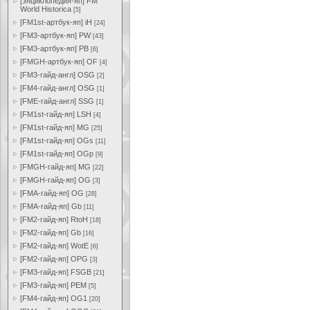
[энциклопедия-яп] FM
World Historica
[5]
[FM1st-артбук-яп] iH
[24]
[FM3-артбук-яп] PW
[43]
[FM3-артбук-яп] PB
[6]
[FMGH-артбук-яп] OF
[4]
[FM3-гайд-англ] OSG
[2]
[FM4-гайд-англ] OSG
[1]
[FME-гайд-англ] SSG
[1]
[FM1st-гайд-яп] LSH
[4]
[FM1st-гайд-яп] MG
[25]
[FM1st-гайд-яп] OGs
[11]
[FM1st-гайд-яп] OGp
[9]
[FMGH-гайд-яп] MG
[22]
[FMGH-гайд-яп] OG
[3]
[FMA-гайд-яп] OG
[28]
[FMA-гайд-яп] Gb
[11]
[FM2-гайд-яп] RtoH
[18]
[FM2-гайд-яп] Gb
[16]
[FM2-гайд-яп] WotE
[6]
[FM2-гайд-яп] OPG
[3]
[FM3-гайд-яп] FSGB
[21]
[FM3-гайд-яп] PEM
[5]
[FM4-гайд-яп] OG1
[20]