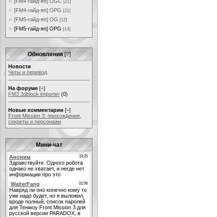
[FM4-гайд-яп] OGC
[21]
[FM4-гайд-яп] OPG
[21]
[FM5-гайд-яп] OG
[12]
[FM5-гайд-яп] OPG
[14]
Обновления
[
?
]
Новости
Читы и перевод
На форуме
[
+
]
FM3 3dblock importer
(0)
Новые комментарии
[
+
]
Front Mission 3: прохождение,
секреты и персонажи
Мини-чат