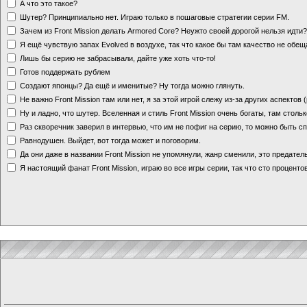
А что это такое?
Шутер? Принципиально нет. Играю только в пошаговые стратегии серии FM.
Зачем из Front Mission делать Armored Core? Неужто своей дорогой нельзя идт
Я ещё чувствую запах Evolved в воздухе, так что какое бы там качество не обе
Лишь бы серию не забрасывали, дайте уже хоть что-то!
Готов поддержать рублем
Создают японцы? Да ещё и именитые? Ну тогда можно глянуть.
Не важно Front Mission там или нет, я за этой игрой слежу из-за других аспектов
Ну и ладно, что шутер. Вселенная и стиль Front Mission очень богаты, там стольк
Раз скворечник заверил в интервью, что им не пофиг на серию, то можно быть с
Равнодушен. Выйдет, вот тогда может и поговорим.
Да они даже в названии Front Mission не упомянули, жанр сменили, это предате
Я настоящий фанат Front Mission, играю во все игры серии, так что сто процентов