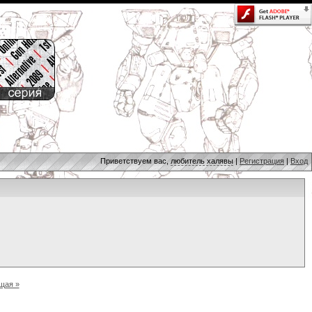
Приветствуем вас,
любитель халявы
|
Регистрация
|
Вход
щая »