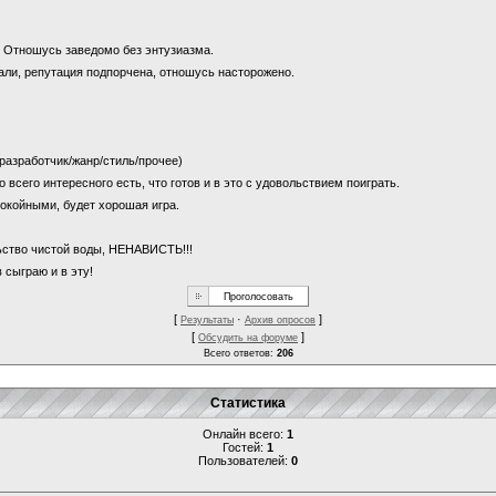
и? Отношусь заведомо без энтузиазма.
щали, репутация подпорчена, отношусь насторожено.
 (разработчик/жанр/стиль/прочее)
о всего интересного есть, что готов и в это с удовольствием поиграть.
покойными, будет хорошая игра.
льство чистой воды, НЕНАВИСТЬ!!!
 сыграю и в эту!
[
·
]
Результаты
Архив опросов
[
]
Обсудить на форуме
Всего ответов:
206
Статистика
Онлайн всего:
1
Гостей:
1
Пользователей:
0