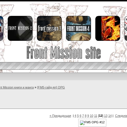
nt Mission книги и манга
»
[FM5-гайд-яп] OPG
« Предыдущая
|
4
5
6
7
8
9
10
11
[
12
]
13
14
|
Следую