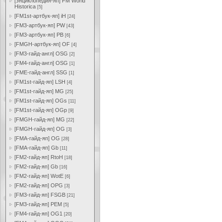
[энциклопедия-яп] FM World
Historica
[5]
[FM1st-артбук-яп] iH
[24]
[FM3-артбук-яп] PW
[43]
[FM3-артбук-яп] PB
[6]
[FMGH-артбук-яп] OF
[4]
[FM3-гайд-англ] OSG
[2]
[FM4-гайд-англ] OSG
[1]
[FME-гайд-англ] SSG
[1]
[FM1st-гайд-яп] LSH
[4]
[FM1st-гайд-яп] MG
[25]
[FM1st-гайд-яп] OGs
[11]
[FM1st-гайд-яп] OGp
[9]
[FMGH-гайд-яп] MG
[22]
[FMGH-гайд-яп] OG
[3]
[FMA-гайд-яп] OG
[28]
[FMA-гайд-яп] Gb
[11]
[FM2-гайд-яп] RtoH
[18]
[FM2-гайд-яп] Gb
[16]
[FM2-гайд-яп] WotE
[6]
[FM2-гайд-яп] OPG
[3]
[FM3-гайд-яп] FSGB
[21]
[FM3-гайд-яп] PEM
[5]
[FM4-гайд-яп] OG1
[20]