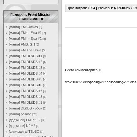
Просмотров
:
1094
|
Размеры
:
400x300
px /
19
Галерея: Front Mission
книги и манга
[манга] FM Comics
[5]
[манга] FM4 - Elsa #1
[7]
[манга] FM4 - Elsa #2
[5]
[манга] FMS: GH
[5]
[манга] FM The Drive
[5]
[манга] FM DL&DS #1
[8]
[манга] FM DL&DS #2
[6]
[манга] FM DL&DS #3
[4]
Всего комментариев
:
0
[манга] FM DL&DS #4
[4]
[манга] FM DL&DS #5
[4]
dth="100%" cellspacing="1" cellpadding="2" cl
[манга] FM DL&DS #6
[4]
[манга] FM DL&DS #7
[3]
[манга] FM DL&DS #8
[4]
[манга] FM DL&DS #9
[6]
[манга] DL&DS - обои
[2]
[манга] разное
[20]
[додзинси] FM1st - ?
[3]
[додзинси] NFM2
[1]
[фан-манга] TSoSC
[7]