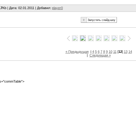
.7
Kb |
Дата
: 02.01.2011 |
Добавил
:
player0
« Предыдущая
|
4
5
6
7
8
9
10
11
[
12
]
13
14
|
Следующая »
ass="commTable">