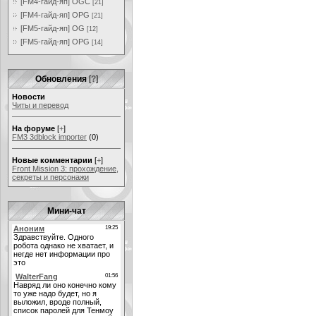
[FM4-гайд-яп] OGC
[21]
[FM4-гайд-яп] OPG
[21]
[FM5-гайд-яп] OG
[12]
[FM5-гайд-яп] OPG
[14]
Обновления
[
?
]
Новости
Читы и перевод
На форуме
[
+
]
FM3 3dblock importer
(0)
Новые комментарии
[
+
]
Front Mission 3: прохождение,
секреты и персонажи
Мини-чат