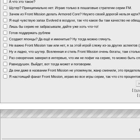
А что это такое?
Шутер? Принципиально нет. Играю только в пошаговые стратегии серии FM.
Зачем из Front Mission делать Armored Core? Неужто своей дорогой нельзя идт
Я ещё чувствую запах Evolved в воздухе, так что какое бы там качество не обе
Лишь бы серию не забрасывали, дайте уже хоть что-то!
Готов поддержать рублем
Создают японцы? Да ещё и именитые? Ну тогда можно глянуть.
Не важно Front Mission там или нет, я за этой игрой слежу из-за других аспектов
Ну и ладно, что шутер. Вселенная и стиль Front Mission очень богаты, там стольк
Раз скворечник заверил в интервью, что им не пофиг на серию, то можно быть с
Равнодушен. Выйдет, вот тогда может и поговорим.
Да они даже в названии Front Mission не упомянули, жанр сменили, это предате
Я настоящий фанат Front Mission, играю во все игры серии, так что сто процентов
[
Рез
[