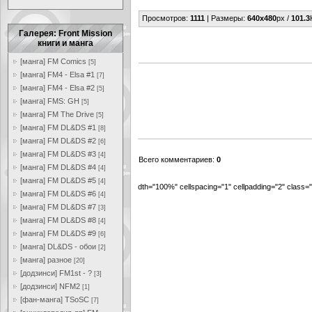
Просмотров
:
1111
|
Размеры
:
640x480
px /
101.3
Галерея: Front Mission
книги и манга
[манга] FM Comics
[5]
[манга] FM4 - Elsa #1
[7]
[манга] FM4 - Elsa #2
[5]
[манга] FMS: GH
[5]
[манга] FM The Drive
[5]
[манга] FM DL&DS #1
[8]
[манга] FM DL&DS #2
[6]
[манга] FM DL&DS #3
[4]
Всего комментариев
:
0
[манга] FM DL&DS #4
[4]
[манга] FM DL&DS #5
[4]
dth="100%" cellspacing="1" cellpadding="2" class
[манга] FM DL&DS #6
[4]
[манга] FM DL&DS #7
[3]
[манга] FM DL&DS #8
[4]
[манга] FM DL&DS #9
[6]
[манга] DL&DS - обои
[2]
[манга] разное
[20]
[додзинси] FM1st - ?
[3]
[додзинси] NFM2
[1]
[фан-манга] TSoSC
[7]