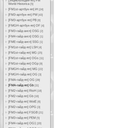
[энциклопедия-яп] FM
World Historica
[5]
[FM1st-артбук-яп] iH
[24]
[FM3-артбук-яп] PW
[43]
[FM3-артбук-яп] PB
[6]
[FMGH-артбук-яп] OF
[4]
[FM3-гайд-англ] OSG
[2]
[FM4-гайд-англ] OSG
[1]
[FME-гайд-англ] SSG
[1]
[FM1st-гайд-яп] LSH
[4]
[FM1st-гайд-яп] MG
[25]
[FM1st-гайд-яп] OGs
[11]
[FM1st-гайд-яп] OGp
[9]
[FMGH-гайд-яп] MG
[22]
[FMGH-гайд-яп] OG
[3]
[FMA-гайд-яп] OG
[28]
[FMA-гайд-яп] Gb
[11]
[FM2-гайд-яп] RtoH
[18]
[FM2-гайд-яп] Gb
[16]
[FM2-гайд-яп] WotE
[6]
[FM2-гайд-яп] OPG
[3]
[FM3-гайд-яп] FSGB
[21]
[FM3-гайд-яп] PEM
[5]
[FM4-гайд-яп] OG1
[20]