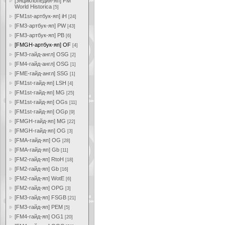
[энциклопедия-яп] FM
World Historica
[5]
[FM1st-артбук-яп] iH
[24]
[FM3-артбук-яп] PW
[43]
[FM3-артбук-яп] PB
[6]
[FMGH-артбук-яп] OF
[4]
[FM3-гайд-англ] OSG
[2]
[FM4-гайд-англ] OSG
[1]
[FME-гайд-англ] SSG
[1]
[FM1st-гайд-яп] LSH
[4]
[FM1st-гайд-яп] MG
[25]
[FM1st-гайд-яп] OGs
[11]
[FM1st-гайд-яп] OGp
[9]
[FMGH-гайд-яп] MG
[22]
[FMGH-гайд-яп] OG
[3]
[FMA-гайд-яп] OG
[28]
[FMA-гайд-яп] Gb
[11]
[FM2-гайд-яп] RtoH
[18]
[FM2-гайд-яп] Gb
[16]
[FM2-гайд-яп] WotE
[6]
[FM2-гайд-яп] OPG
[3]
[FM3-гайд-яп] FSGB
[21]
[FM3-гайд-яп] PEM
[5]
[FM4-гайд-яп] OG1
[20]