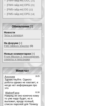
[FM4-гайд-яп] OGC
[21]
[FM4-гайд-яп] OPG
[21]
[FM5-гайд-яп] OG
[12]
[FM5-гайд-яп] OPG
[14]
Обновления
[
?
]
Новости
Читы и перевод
На форуме
[
+
]
FM3 3dblock importer
(0)
Новые комментарии
[
+
]
Front Mission 3: прохождение,
секреты и персонажи
Мини-чат