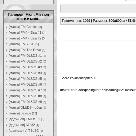
Галерея: Front Mission
книги и манга
Просмотров
:
1099
|
Размеры
:
600x800
px /
51.9
K
[манга] FM Comics
[5]
[манга] FM4 - Elsa #1
[7]
[манга] FM4 - Elsa #2
[5]
[манга] FMS: GH
[5]
[манга] FM The Drive
[5]
[манга] FM DL&DS #1
[8]
[манга] FM DL&DS #2
[6]
[манга] FM DL&DS #3
[4]
[манга] FM DL&DS #4
[4]
Всего комментариев
:
0
[манга] FM DL&DS #5
[4]
[манга] FM DL&DS #6
[4]
dth="100%" cellspacing="1" cellpadding="2" class
[манга] FM DL&DS #7
[3]
[манга] FM DL&DS #8
[4]
[манга] FM DL&DS #9
[6]
[манга] DL&DS - обои
[2]
[манга] разное
[20]
[додзинси] FM1st - ?
[3]
[додзинси] NFM2
[1]
[фан-манга] TSoSC
[7]