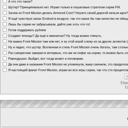
А что это такое?
Шутер? Принципиально нет. Играю только в пошаговые стратегии серии FM.
Зачем из Front Mission делать Armored Core? Неужто своей дорогой нельзя идт
Я ещё чувствую запах Evolved в воздухе, так что какое бы там качество не обе
Лишь бы серию не забрасывали, дайте уже хоть что-то!
Готов поддержать рублем
Создают японцы? Да ещё и именитые? Ну тогда можно глянуть.
Не важно Front Mission там или нет, я за этой игрой слежу из-за других аспектов
Ну и ладно, что шутер. Вселенная и стиль Front Mission очень богаты, там стольк
Раз скворечник заверил в интервью, что им не пофиг на серию, то можно быть с
Равнодушен. Выйдет, вот тогда может и поговорим.
Да они даже в названии Front Mission не упомянули, жанр сменили, это предате
Я настоящий фанат Front Mission, играю во все игры серии, так что сто процентов
[
Рез
[