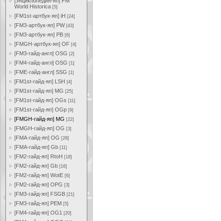
[энциклопедия-яп] FM
World Historica
[5]
[FM1st-артбук-яп] iH
[24]
[FM3-артбук-яп] PW
[43]
[FM3-артбук-яп] PB
[6]
[FMGH-артбук-яп] OF
[4]
[FM3-гайд-англ] OSG
[2]
[FM4-гайд-англ] OSG
[1]
[FME-гайд-англ] SSG
[1]
[FM1st-гайд-яп] LSH
[4]
[FM1st-гайд-яп] MG
[25]
[FM1st-гайд-яп] OGs
[11]
[FM1st-гайд-яп] OGp
[9]
[FMGH-гайд-яп] MG
[22]
[FMGH-гайд-яп] OG
[3]
[FMA-гайд-яп] OG
[28]
[FMA-гайд-яп] Gb
[11]
[FM2-гайд-яп] RtoH
[18]
[FM2-гайд-яп] Gb
[16]
[FM2-гайд-яп] WotE
[6]
[FM2-гайд-яп] OPG
[3]
[FM3-гайд-яп] FSGB
[21]
[FM3-гайд-яп] PEM
[5]
[FM4-гайд-яп] OG1
[20]