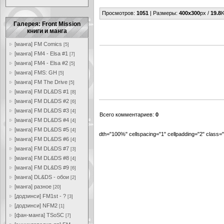
Просмотров
:
1051
|
Размеры
:
400x300
px /
19.8
K
Галерея: Front Mission
книги и манга
[манга] FM Comics
[5]
[манга] FM4 - Elsa #1
[7]
[манга] FM4 - Elsa #2
[5]
[манга] FMS: GH
[5]
[манга] FM The Drive
[5]
[манга] FM DL&DS #1
[8]
[манга] FM DL&DS #2
[6]
[манга] FM DL&DS #3
[4]
Всего комментариев
:
0
[манга] FM DL&DS #4
[4]
[манга] FM DL&DS #5
[4]
dth="100%" cellspacing="1" cellpadding="2" class
[манга] FM DL&DS #6
[4]
[манга] FM DL&DS #7
[3]
[манга] FM DL&DS #8
[4]
[манга] FM DL&DS #9
[6]
[манга] DL&DS - обои
[2]
[манга] разное
[20]
[додзинси] FM1st - ?
[3]
[додзинси] NFM2
[1]
[фан-манга] TSoSC
[7]