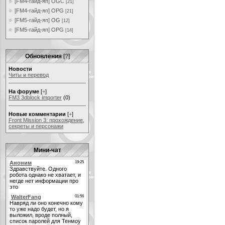
[FM4-гайд-яп] OGC
[21]
[FM4-гайд-яп] OPG
[21]
[FM5-гайд-яп] OG
[12]
[FM5-гайд-яп] OPG
[14]
Обновления
[
?
]
Новости
Читы и перевод
На форуме
[
+
]
FM3 3dblock importer
(0)
Новые комментарии
[
+
]
Front Mission 3: прохождение,
секреты и персонажи
Мини-чат