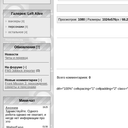
Галерея: Left Alive
Просмотров
:
1080
|
Размеры
:
1024x576
px /
66.2
ванзеры
[6]
персонажи
[8]
остальное
[4]
Обновления
[
?
]
Новости
Читы и перевод
На форуме
[
+
]
FM3 3dblock importer
(0)
Всего комментариев
:
0
Новые комментарии
[
+
]
Front Mission 3: прохождение,
секреты и персонажи
dth="100%" cellspacing="1" cellpadding="2" class
Мини-чат