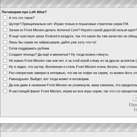
Поговорим про Left Alive?
А что это такое?
Шутер? Принципиально нет. Играю только в пошаговые стратегии серии FM.
Зачем из Front Mission делать Armored Core? Неужто своей дорогой нельзя идт
Я ещё чувствую запах Evolved в воздухе, так что какое бы там качество не обе
Лишь бы серию не забрасывали, дайте уже хоть что-то!
Готов поддержать рублем
Создают японцы? Да ещё и именитые? Ну тогда можно глянуть.
Не важно Front Mission там или нет, я за этой игрой слежу из-за других аспектов
Ну и ладно, что шутер. Вселенная и стиль Front Mission очень богаты, там стольк
Раз скворечник заверил в интервью, что им не пофиг на серию, то можно быть с
Равнодушен. Выйдет, вот тогда может и поговорим.
Да они даже в названии Front Mission не упомянули, жанр сменили, это предате
Я настоящий фанат Front Mission, играю во все игры серии, так что сто процентов
[
Рез
[