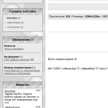
Галерея: Left Alive
Просмотров
:
912
|
Размеры
:
1280x1218
px /
157
ванзеры
[6]
персонажи
[8]
остальное
[4]
Обновления
[
?
]
Новости
Читы и перевод
На форуме
[
+
]
Всего комментариев
:
0
FM3 3dblock importer
(0)
Новые комментарии
[
+
]
dth="100%" cellspacing="1" cellpadding="2" class
Front Mission 3: прохождение,
секреты и персонажи
Мини-чат