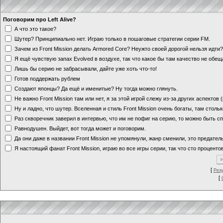
Поговорим про Left Alive?
А что это такое?
Шутер? Принципиально нет. Играю только в пошаговые стратегии серии FM.
Зачем из Front Mission делать Armored Core? Неужто своей дорогой нельзя идт
Я ещё чувствую запах Evolved в воздухе, так что какое бы там качество не обе
Лишь бы серию не забрасывали, дайте уже хоть что-то!
Готов поддержать рублем
Создают японцы? Да ещё и именитые? Ну тогда можно глянуть.
Не важно Front Mission там или нет, я за этой игрой слежу из-за других аспектов
Ну и ладно, что шутер. Вселенная и стиль Front Mission очень богаты, там стольк
Раз скворечник заверил в интервью, что им не пофиг на серию, то можно быть с
Равнодушен. Выйдет, вот тогда может и поговорим.
Да они даже в названии Front Mission не упомянули, жанр сменили, это предате
Я настоящий фанат Front Mission, играю во все игры серии, так что сто процентов
[
Рез
[