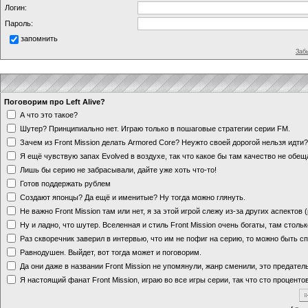
Логин:
Пароль:
запомнить
Заб
Поговорим про Left Alive?
А что это такое?
Шутер? Принципиально нет. Играю только в пошаговые стратегии серии FM.
Зачем из Front Mission делать Armored Core? Неужто своей дорогой нельзя идт
Я ещё чувствую запах Evolved в воздухе, так что какое бы там качество не обе
Лишь бы серию не забрасывали, дайте уже хоть что-то!
Готов поддержать рублем
Создают японцы? Да ещё и именитые? Ну тогда можно глянуть.
Не важно Front Mission там или нет, я за этой игрой слежу из-за других аспектов
Ну и ладно, что шутер. Вселенная и стиль Front Mission очень богаты, там стольк
Раз скворечник заверил в интервью, что им не пофиг на серию, то можно быть с
Равнодушен. Выйдет, вот тогда может и поговорим.
Да они даже в названии Front Mission не упомянули, жанр сменили, это предате
Я настоящий фанат Front Mission, играю во все игры серии, так что сто процентов