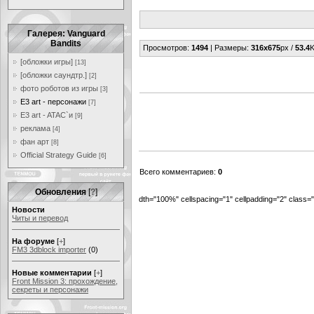
Галерея: Vanguard
Bandits
Просмотров
:
1494
|
Размеры
:
316x675
px /
53.4
K
[обложки игры]
[13]
[обложки саундтр.]
[2]
фото роботов из игры
[3]
E3 art - персонажи
[7]
E3 art - ATAC`и
[9]
реклама
[4]
фан арт
[8]
Official Strategy Guide
[6]
Всего комментариев
:
0
Обновления
[
?
]
dth="100%" cellspacing="1" cellpadding="2" class
Новости
Читы и перевод
На форуме
[
+
]
FM3 3dblock importer
(0)
Новые комментарии
[
+
]
Front Mission 3: прохождение,
секреты и персонажи