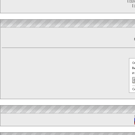
[
Рез
[